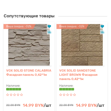
Сопутствующие товары
Ваша скидка: -32%
Ваша скидка: -32%
VOX SOLID STONE CALABRIA
VOX SOLID SANDSTONE
Фасадная панель 0,42*1м
LIGHT BROWN Фасадная
панель 0,42*1м
14.99 BYN
/шт
14.99 BYN
/шт
22.00 BYN
22.00 BYN