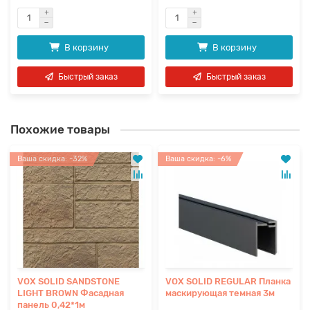
В корзину
В корзину
Быстрый заказ
Быстрый заказ
Похожие товары
Ваша скидка: -32%
Ваша скидка: -6%
VOX SOLID SANDSTONE
VOX SOLID REGULAR Планка
LIGHT BROWN Фасадная
маскирующая темная 3м
панель 0,42*1м