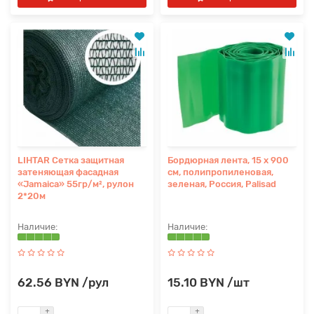
LIHTAR Сетка защитная
Бордюрная лента, 15 х 900
затеняющая фасадная
см, полипропиленовая,
«Jamaica» 55гр/м², рулон
зеленая, Россия, Palisad
2*20м
62.56 BYN /рул
15.10 BYN /шт