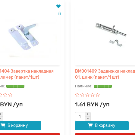
404 Завертка накладная
BM001409 Задвижка накла
олимер (пакет/1шт)
01, цинк (пакет/1 шт)
 BYN /уп
1.61 BYN /уп
В корзину
В корзину