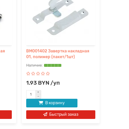
ная
BM001402 Завертка накладная
01, полимер (пакет/1шт)
1.93 BYN /уп
В корзину
Быстрый заказ