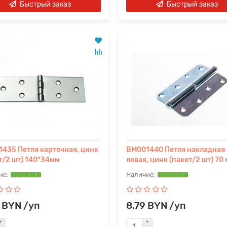
Быстрый заказ
Быстрый заказ
435 Петля карточная, цинк
BM001440 Петля накладная 
т/2 шт) 140*34мм
левая, цинк (пакет/2 шт) 70
 BYN /уп
8.79 BYN /уп