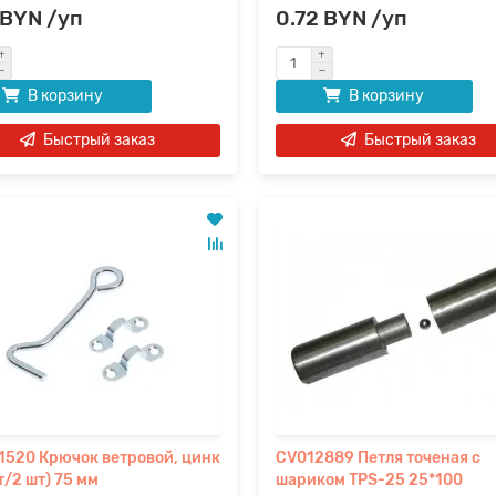
 BYN /уп
0.72 BYN /уп
В корзину
В корзину
Быстрый заказ
Быстрый заказ
520 Крючок ветровой, цинк
CV012889 Петля точеная с
т/2 шт) 75 мм
шариком TPS-25 25*100