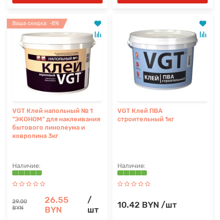
Ваша скидка: -8%
VGT Клей напольный № 1
VGT Клей ПВА
"ЭКОНОМ" для наклеивания
строительный 1кг
бытового линолеума и
ковролина 3кг
26.55
/
29.00
10.42 BYN /шт
BYN
BYN
шт