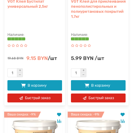
VGT Клей Бустилат
VGT Клей для приклеивания
универсальный 2,5кг
пенополистирольных и
полиуретановых покрытий
1,7кг
9.15 BYN
/шт
5.99 BYN /шт
19.68 BYN
В корзину
В корзину
Быстрый заказ
Быстрый заказ
Ваша скидка: -9%
Ваша скидка: -9%