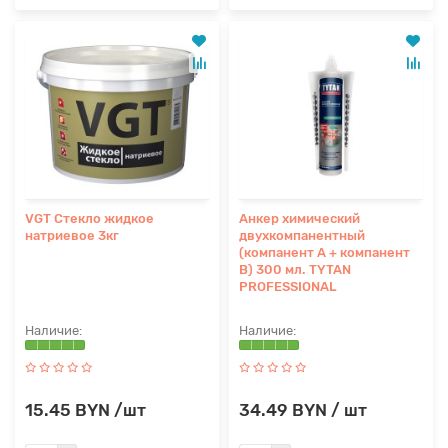
VGT Стекло жидкое
Анкер химический
натриевое 3кг
двухкомпанентный
(компанент А + компанент
В) 300 мл. TYTAN
PROFESSIONAL
15.45 BYN /шт
34.49 BYN / шт