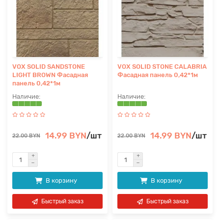
VOX SOLID SANDSTONE
VOX SOLID STONE CALABRIA
LIGHT BROWN Фасадная
Фасадная панель 0,42*1м
панель 0,42*1м
14.99 BYN
/шт
14.99 BYN
/шт
22.00 BYN
22.00 BYN
В корзину
В корзину
Быстрый заказ
Быстрый заказ