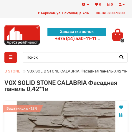
0
0
г. Борисов, ул. Почтовая, д. 61А
Пн-Вс: 8:00-18:00
Заказать звонок
+375 (44) 530-11-11
0
OLID STONE
VOX SOLID STONE CALABRIA Фасадная панель 0,42*1м
VOX SOLID STONE CALABRIA Фасадная
панель 0,42*1м
Ваша скидка: -32%