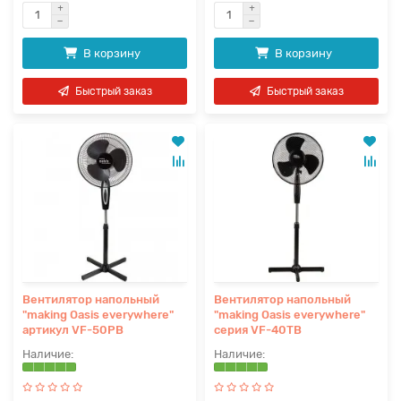
В корзину
В корзину
Быстрый заказ
Быстрый заказ
Вентилятор напольный
Вентилятор напольный
"making Оasis everywhere"
"making Оasis everywhere"
артикул VF-50PB
серия VF-40TB