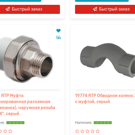
Быстрый заказ
Быстрый заказ
 RTP Муфта
19774 RTP Обводное колено
инированная разъемная
с муфтой, серый
иканка), наружная резьба
4", серый