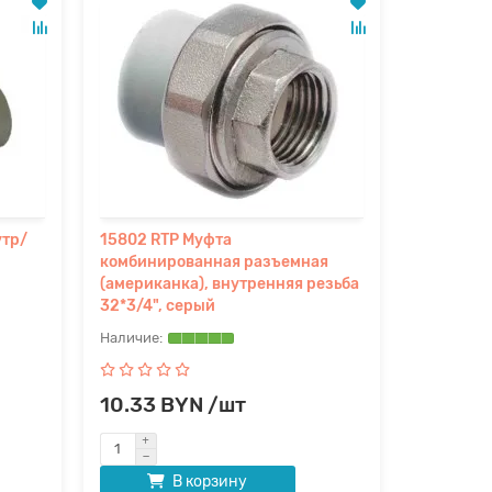
утр/
15802 RTP Муфта
комбинированная разъемная
(американка), внутренняя резьба
32*3/4", серый
10.33 BYN /шт
В корзину