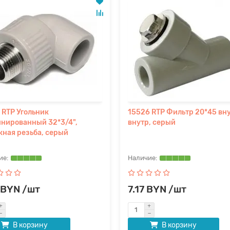
 RTP Угольник
15526 RTP Фильтр 20*45 вн
нированный 32*3/4",
внутр, серый
ная резьба, серый
 BYN /шт
7.17 BYN /шт
В корзину
В корзину