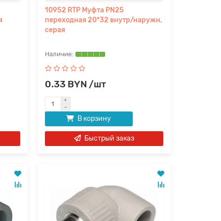
10952 RTP Муфта PN25
я
переходная 20*32 внутр/наружн,
серая
0.33 BYN /шт
В корзину
Быстрый заказ