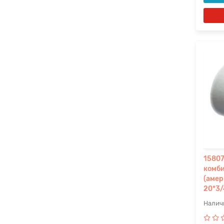
15807
комб
(амер
20*3/