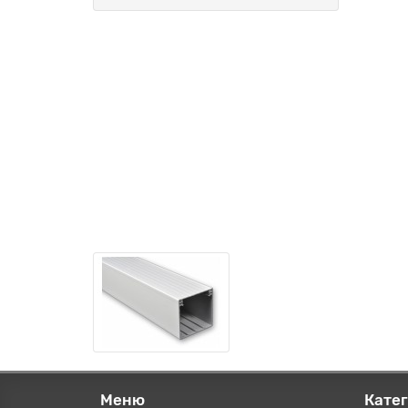
Меню
Кате