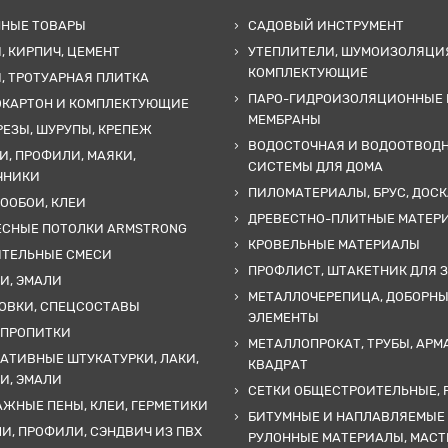
ННЫЕ ТОВАРЫ
САДОВЫЙ ИНСТРУМЕНТ
, КИРПИЧ, ЦЕМЕНТ
УТЕПЛИТЕЛИ, ШУМОИЗОЛЯЦИ
КОМПЛЕКТУЮЩИЕ
, ТРОТУАРНАЯ ПЛИТКА
ПАРО-ГИДРОИЗОЛЯЦИОННЫЕ 
ОКАРТОН И КОМПЛЕКТУЮЩИЕ
МЕМБРАНЫ
ЕЗЫ, ШУРУПЫ, КРЕПЕЖ
ВОДОСТОЧНАЯ И ВОДООТВОД
И, ПРОФИЛИ, МАЯКИ,
СИСТЕМЫ ДЛЯ ДОМА
ЧНИКИ
ПИЛОМАТЕРИАЛЫ, БРУС, ДОСК
ООБОИ, КЛЕИ
ДРЕВЕСТНО-ПЛИТНЫЕ МАТЕР
ЕСНЫЕ ПОТОЛКИ ARMSTRONG
КРОВЕЛЬНЫЕ МАТЕРИАЛЫ
ИТЕЛЬНЫЕ СМЕСИ
ПРОФЛИСТ, ШТАКЕТНИК ДЛЯ 
И, ЭМАЛИ
МЕТАЛЛОЧЕРЕПИЦА, ДОБОРН
ОВКИ, СПЕЦСОСТАВЫ
ЭЛЕМЕНТЫ
 ПРОПИТКИ
МЕТАЛЛОПРОКАТ, ТРУБЫ, АРМ
АТИВНЫЕ ШТУКАТУРКИ, ЛАКИ,
КВАДРАТ
И, ЭМАЛИ
СЕТКИ ОБЩЕСТРОИТЕЛЬНЫЕ, 
ЖНЫЕ ПЕНЫ, КЛЕИ, ГЕРМЕТИКИ
БИТУМНЫЕ И НАПЛАВЛЯЕМЫЕ
И, ПРОФИЛИ, СЭНДВИЧ ИЗ ПВХ
РУЛОННЫЕ МАТЕРИАЛЫ, МАС