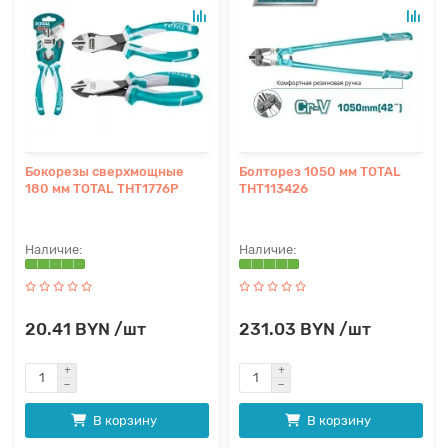
Бокорезы сверхмощные
Болторез 1050 мм TOTAL
180 мм TOTAL THT1776P
THT113426
20.41 BYN /шт
231.03 BYN /шт
В корзину
В корзину