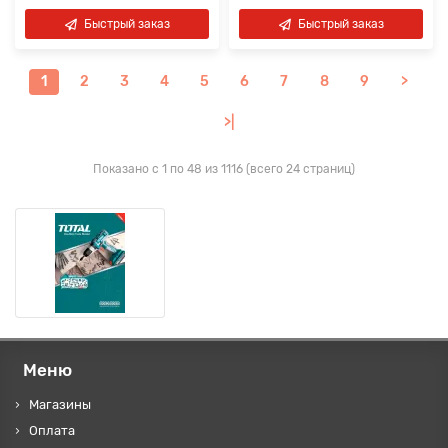
Быстрый заказ
Быстрый заказ
1
2
3
4
5
6
7
8
9
>
>|
Показано с 1 по 48 из 1116 (всего 24 страниц)
Меню
Магазины
Оплата