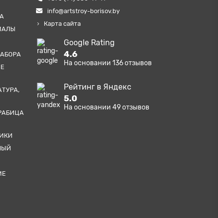
info@artstroy-borisov.by
А
Карта сайта
ИАЛЫ
Google Rating
4.6
ЗАБОРА
На основании
136
отзывов
ЫЕ
Рейтинг в Яндекс
АТУРА,
5.0
На основании
49
отзывов
РАБИЦА
ТИКИ
НЫЙ
ИЕ