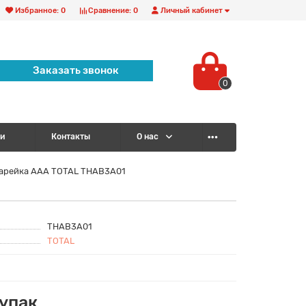
Избранное:
0
Сравнение:
0
Личный кабинет
Заказать звонок
0
и
Контакты
О нас
арейка AAA TOTAL THAB3A01
THAB3A01
TOTAL
/упак