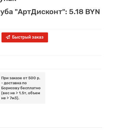
луба "АртДисконт": 5.18 BYN
Быстрый заказ
При заказе от 500 р.
- доставка по
Борисову бесплатно
(вес не > 1.5т, объем
не > 7м3).