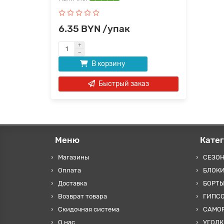
6.35 BYN /упак
В корзину
Быстрый заказ
Меню
Кате
Магазины
СЕЗО
Оплата
БЛОКИ
Доставка
БОРТЫ
Возврат товара
ГИПС
Скидочная система
САМОР
О нас
УГОЛК