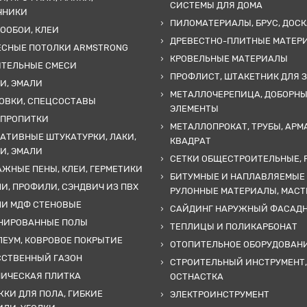
СИСТЕМЫ ДЛЯ ДОМА
ЧНИКИ
ПИЛОМАТЕРИАЛЫ, БРУС, ДОСК
ООБОИ, КЛЕИ
ДРЕВЕСТНО-ПЛИТНЫЕ МАТЕР
ЕСНЫЕ ПОТОЛКИ ARMSTRONG
КРОВЕЛЬНЫЕ МАТЕРИАЛЫ
ИТЕЛЬНЫЕ СМЕСИ
ПРОФЛИСТ, ШТАКЕТНИК ДЛЯ 
И, ЭМАЛИ
МЕТАЛЛОЧЕРЕПИЦА, ДОБОРН
ОВКИ, СПЕЦСОСТАВЫ
ЭЛЕМЕНТЫ
 ПРОПИТКИ
МЕТАЛЛОПРОКАТ, ТРУБЫ, АРМ
АТИВНЫЕ ШТУКАТУРКИ, ЛАКИ,
КВАДРАТ
И, ЭМАЛИ
СЕТКИ ОБЩЕСТРОИТЕЛЬНЫЕ, 
ЖНЫЕ ПЕНЫ, КЛЕИ, ГЕРМЕТИКИ
БИТУМНЫЕ И НАПЛАВЛЯЕМЫЕ
И, ПРОФИЛИ, СЭНДВИЧ ИЗ ПВХ
РУЛОННЫЕ МАТЕРИАЛЫ, МАС
ЛИ МДФ СТЕНОВЫЕ
САЙДИНГ НАРУЖНЫЙ ФАСАД
НИРОВАННЫЕ ПОЛЫ
ТЕПЛИЦЫ И ПОЛИКАРБОНАТ
ЕУМ, КОВРОВОЕ ПОКРЫТИЕ
ОТОПИТЕЛЬНОЕ ОБОРУДОВАН
ССТВЕННЫЙ ГАЗОН
СТРОИТЕЛЬНЫЙ ИНСТРУМЕНТ,
МИЧЕСКАЯ ПЛИТКА
ОСТНАСТКА
КИ ДЛЯ ПОЛА, ГИБКИЕ
ЭЛЕКТРОИНСТРУМЕНТ