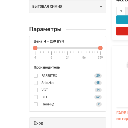
БЫТОВАЯ ХИМИЯ
Параметры
Цена
4
-
239
BYN
4
6
24
86
239
Производитель
FARBITEX
20
Sniezka
45
VGT
14
ВГТ
52
Неомид
2
FARBI
интер
Вход