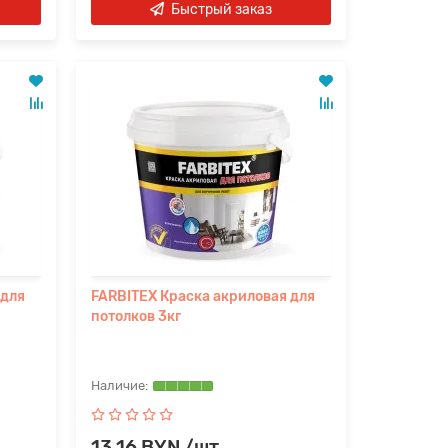
Быстрый заказ
 для
FARBITEX Краска акриловая для
потолков 3кг
13.16 BYN /шт