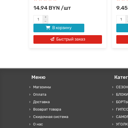
14.94 BYN /шт
9.45
В корзину
аз
Быстрый заказ
Меню
Кате
Магазины
СЕЗО
Оплата
БЛОКИ
Доставка
БОРТЫ
Возврат товара
ГИПС
Скидочная система
САМОР
О нас
УГОЛК