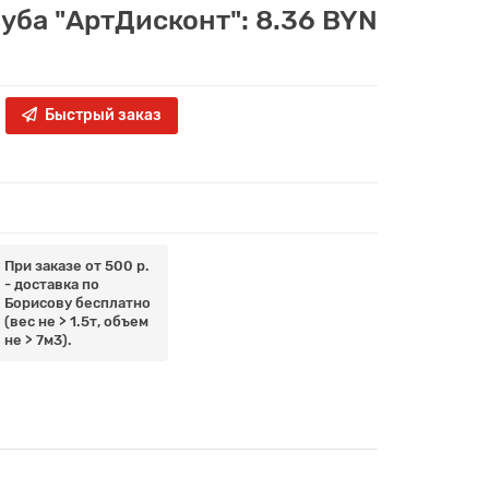
луба "АртДисконт": 8.36 BYN
Быстрый заказ
При заказе от 500 р.
- доставка по
Борисову бесплатно
(вес не > 1.5т, объем
не > 7м3).