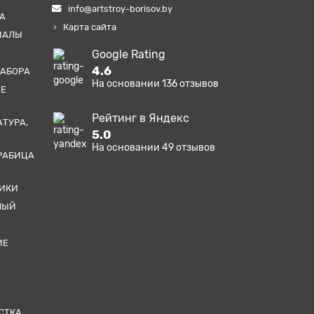
info@artstroy-borisov.by
А
Карта сайта
ИАЛЫ
Google Rating
4.6
ЗАБОРА
На основании
136
отзывов
ЫЕ
Рейтинг в Яндекс
АТУРА,
5.0
На основании
49
отзывов
РАБИЦА
ТИКИ
НЫЙ
ИЕ
СТКА