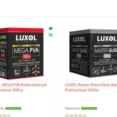
 MEGA PVA Клей обойный
LUXOL Master Glass Клей об
ssional 300гр
Professional 500гр