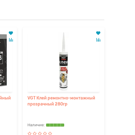
Ваша скидка:
ойный
VGT Клей ремонтно-монтажный
VGT Клей
прозрачный 280гр
"ЭКОНОМ"
бытового
1,5кг