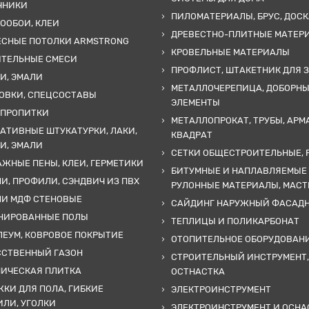
ЧНИКИ
ПИЛОМАТЕРИАЛЫ, БРУС, ДОСК
ООБОИ, КЛЕИ
ДРЕВЕСТНО-ПЛИТНЫЕ МАТЕР
ЕСНЫЕ ПОТОЛКИ ARMSTRONG
КРОВЕЛЬНЫЕ МАТЕРИАЛЫ
ИТЕЛЬНЫЕ СМЕСИ
ПРОФЛИСТ, ШТАКЕТНИК ДЛЯ 
И, ЭМАЛИ
МЕТАЛЛОЧЕРЕПИЦА, ДОБОРН
ОВКИ, СПЕЦСОСТАВЫ
ЭЛЕМЕНТЫ
 ПРОПИТКИ
МЕТАЛЛОПРОКАТ, ТРУБЫ, АРМ
АТИВНЫЕ ШТУКАТУРКИ, ЛАКИ,
КВАДРАТ
И, ЭМАЛИ
СЕТКИ ОБЩЕСТРОИТЕЛЬНЫЕ, 
ЖНЫЕ ПЕНЫ, КЛЕИ, ГЕРМЕТИКИ
БИТУМНЫЕ И НАПЛАВЛЯЕМЫЕ
И, ПРОФИЛИ, СЭНДВИЧ ИЗ ПВХ
РУЛОННЫЕ МАТЕРИАЛЫ, МАС
ЛИ МДФ СТЕНОВЫЕ
САЙДИНГ НАРУЖНЫЙ ФАСАД
НИРОВАННЫЕ ПОЛЫ
ТЕПЛИЦЫ И ПОЛИКАРБОНАТ
ЕУМ, КОВРОВОЕ ПОКРЫТИЕ
ОТОПИТЕЛЬНОЕ ОБОРУДОВАН
ССТВЕННЫЙ ГАЗОН
СТРОИТЕЛЬНЫЙ ИНСТРУМЕНТ,
МИЧЕСКАЯ ПЛИТКА
ОСТНАСТКА
КИ ДЛЯ ПОЛА, ГИБКИЕ
ЭЛЕКТРОИНСТРУМЕНТ
ЛИ, УГОЛКИ
ЭЛЕКТРОИНСТРУМЕНТ И ОСНА