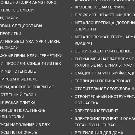
ЕСНЫЕ ПОТОЛКИ ARMSTRONG
КРОВЕЛЬНЫЕ МАТЕРИАЛЫ
ИТЕЛЬНЫЕ СМЕСИ
ПРОФЛИСТ, ШТАКЕТНИК ДЛЯ 
И, ЭМАЛИ
МЕТАЛЛОЧЕРЕПИЦА, ДОБОРН
ОВКИ, СПЕЦСОСТАВЫ
ЭЛЕМЕНТЫ
 ПРОПИТКИ
МЕТАЛЛОПРОКАТ, ТРУБЫ, АРМ
АТИВНЫЕ ШТУКАТУРКИ, ЛАКИ,
КВАДРАТ
И, ЭМАЛИ
СЕТКИ ОБЩЕСТРОИТЕЛЬНЫЕ, 
ЖНЫЕ ПЕНЫ, КЛЕИ, ГЕРМЕТИКИ
БИТУМНЫЕ И НАПЛАВЛЯЕМЫЕ
И, ПРОФИЛИ, СЭНДВИЧ ИЗ ПВХ
РУЛОННЫЕ МАТЕРИАЛЫ, МАС
ЛИ МДФ СТЕНОВЫЕ
САЙДИНГ НАРУЖНЫЙ ФАСАД
НИРОВАННЫЕ ПОЛЫ
ТЕПЛИЦЫ И ПОЛИКАРБОНАТ
ЕУМ, КОВРОВОЕ ПОКРЫТИЕ
ОТОПИТЕЛЬНОЕ ОБОРУДОВАН
ССТВЕННЫЙ ГАЗОН
СТРОИТЕЛЬНЫЙ ИНСТРУМЕНТ,
МИЧЕСКАЯ ПЛИТКА
ОСТНАСТКА
КИ ДЛЯ ПОЛА, ГИБКИЕ
ЭЛЕКТРОИНСТРУМЕНТ
ЛИ, УГОЛКИ
ЭЛЕКТРОИНСТРУМЕНТ И ОСНА
УСЫ НАПОЛЬНЫЕ ИЗ ПВХ
TOTAL, DYLLU, FUBAG
ТУСЫ ПОТОЛОЧНЫЕ
ВЕНТИЛЯЦИЯ ДЛЯ ДОМА