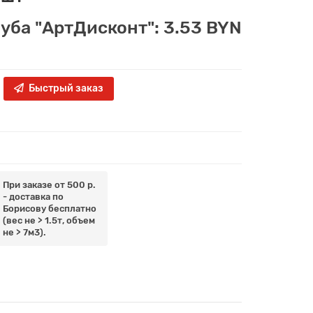
луба "АртДисконт": 3.53 BYN
Быстрый заказ
При заказе от 500 р.
- доставка по
Борисову бесплатно
(вес не > 1.5т, объем
не > 7м3).