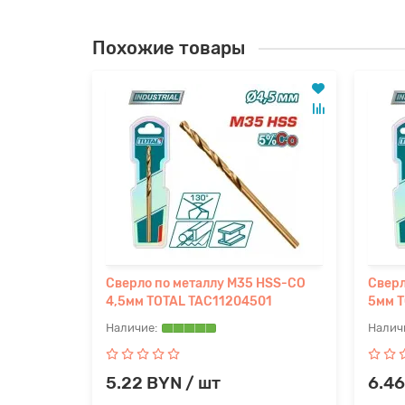
Похожие товары
,5 мм
Сверло по металлу M35 HSS-CO
Сверл
)
4,5мм TOTAL TAC11204501
5мм T
5.22 BYN / шт
6.46