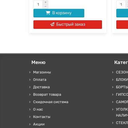
В корзину
аз
Быстрый заказ
Меню
Кате
Магазины
СЕЗО
Оплата
БЛОКИ
Доставка
БОРТЫ
Возврат товара
ГИПС
Скидочная система
САМОР
О нас
УГОЛК
НАЛИ
Контакты
СТЕКЛ
Акции