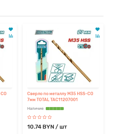
-CO
Сверло по металлу M35 HSS-CO
Сверло п
7мм TOTAL TAC11207001
7,5мм TO
10.74 BYN / шт
12.88 