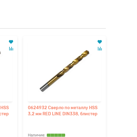
 HSS
0624932 Сверло по металлу HSS
Сверло п
стер
3,2 мм RED LINE DIN338, блистер
RED LINE 
упак