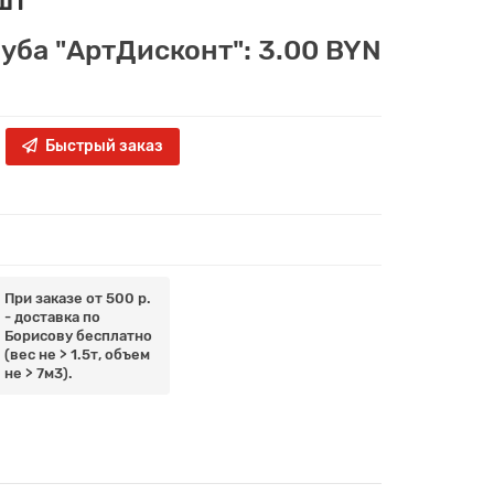
луба "АртДисконт": 3.00 BYN
Быстрый заказ
При заказе от 500 р.
- доставка по
Борисову бесплатно
(вес не > 1.5т, объем
не > 7м3).