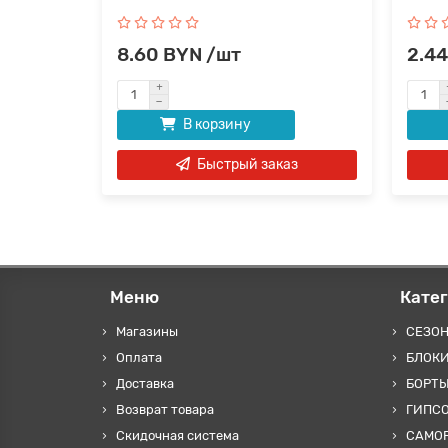
8.60 BYN /шт
2.44
В корзину
аз
Быстрый заказ
Меню
Кате
Магазины
СЕЗО
Оплата
БЛОКИ
Доставка
БОРТЫ
Возврат товара
ГИПС
Скидочная система
САМОР