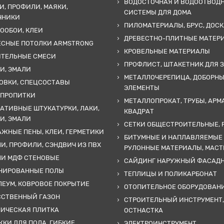
ВОДОСТОЧНАЯ И ВОДООТВОД
И, ПРОФИЛИ, МАЯКИ,
СИСТЕМЫ ДЛЯ ДОМА
ЧНИКИ
ПИЛОМАТЕРИАЛЫ, БРУС, ДОСК
ООБОИ, КЛЕИ
ДРЕВЕСТНО-ПЛИТНЫЕ МАТЕР
ЕСНЫЕ ПОТОЛКИ ARMSTRONG
КРОВЕЛЬНЫЕ МАТЕРИАЛЫ
ИТЕЛЬНЫЕ СМЕСИ
ПРОФЛИСТ, ШТАКЕТНИК ДЛЯ 
И, ЭМАЛИ
МЕТАЛЛОЧЕРЕПИЦА, ДОБОРН
ОВКИ, СПЕЦСОСТАВЫ
ЭЛЕМЕНТЫ
 ПРОПИТКИ
МЕТАЛЛОПРОКАТ, ТРУБЫ, АРМ
АТИВНЫЕ ШТУКАТУРКИ, ЛАКИ,
КВАДРАТ
И, ЭМАЛИ
СЕТКИ ОБЩЕСТРОИТЕЛЬНЫЕ, 
ЖНЫЕ ПЕНЫ, КЛЕИ, ГЕРМЕТИКИ
БИТУМНЫЕ И НАПЛАВЛЯЕМЫЕ
И, ПРОФИЛИ, СЭНДВИЧ ИЗ ПВХ
РУЛОННЫЕ МАТЕРИАЛЫ, МАС
ЛИ МДФ СТЕНОВЫЕ
САЙДИНГ НАРУЖНЫЙ ФАСАД
НИРОВАННЫЕ ПОЛЫ
ТЕПЛИЦЫ И ПОЛИКАРБОНАТ
ЕУМ, КОВРОВОЕ ПОКРЫТИЕ
ОТОПИТЕЛЬНОЕ ОБОРУДОВАН
ССТВЕННЫЙ ГАЗОН
СТРОИТЕЛЬНЫЙ ИНСТРУМЕНТ,
МИЧЕСКАЯ ПЛИТКА
ОСТНАСТКА
КИ ДЛЯ ПОЛА, ГИБКИЕ
ЭЛЕКТРОИНСТРУМЕНТ