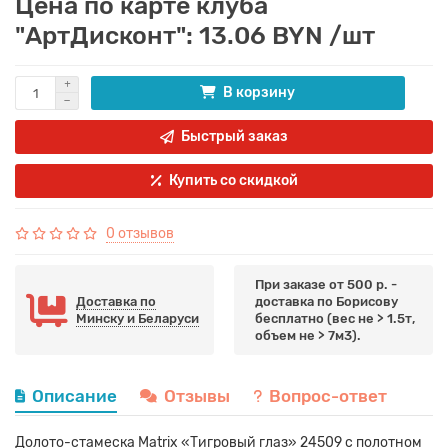
Цена по карте клуба
"АртДисконт": 13.06 BYN /шт
В корзину
Быстрый заказ
Купить со скидкой
0 отзывов
При заказе от 500 р. -
Доставка по
доставка по Борисову
Минску и Беларуси
бесплатно (вес не > 1.5т,
объем не > 7м3).
Описание
Отзывы
Вопрос-ответ
Долото-стамеска Matrix «Тигровый глаз» 24509 с полотном