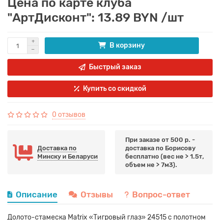
Цена по карте клуба
"АртДисконт": 13.89 BYN /шт
В корзину
Быстрый заказ
Купить со скидкой
0 отзывов
При заказе от 500 р. -
Доставка по
доставка по Борисову
Минску и Беларуси
бесплатно (вес не > 1.5т,
объем не > 7м3).
Описание
Отзывы
Вопрос-ответ
Долото-стамеска Matrix «Тигровый глаз» 24515 с полотном