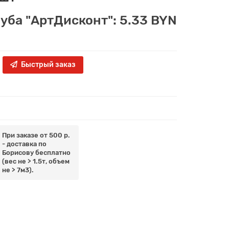
луба "АртДисконт": 5.33 BYN
Быстрый заказ
При заказе от 500 р.
- доставка по
Борисову бесплатно
(вес не > 1.5т, объем
не > 7м3).