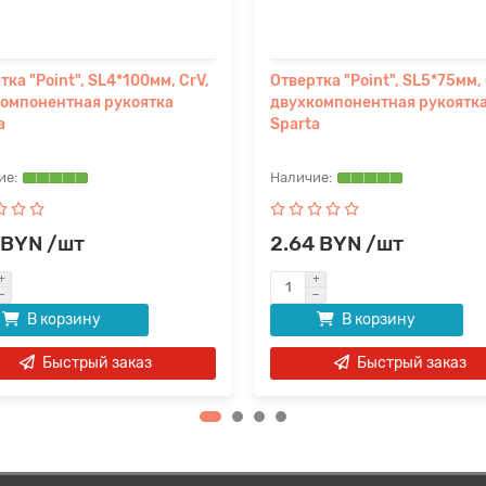
тка "Point", SL4*100мм, CrV,
Отвертка "Point", SL5*75мм, 
омпонентная рукоятка
двухкомпонентная рукоятк
a
Sparta
 BYN /шт
2.64 BYN /шт
В корзину
В корзину
Быстрый заказ
Быстрый заказ