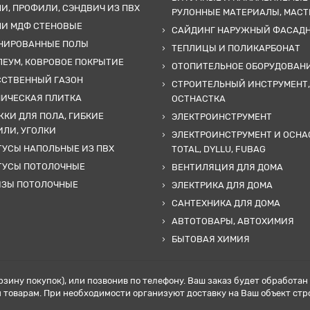
И, ПРОФИЛИ, СЭНДВИЧ ИЗ ПВХ
РУЛОННЫЕ МАТЕРИАЛЫ, МАС
ЛИ МДФ СТЕНОВЫЕ
САЙДИНГ НАРУЖНЫЙ ФАСАД
НИРОВАННЫЕ ПОЛЫ
ТЕПЛИЦЫ И ПОЛИКАРБОНАТ
ЕУМ, КОВРОВОЕ ПОКРЫТИЕ
ОТОПИТЕЛЬНОЕ ОБОРУДОВАН
ССТВЕННЫЙ ГАЗОН
СТРОИТЕЛЬНЫЙ ИНСТРУМЕНТ,
МИЧЕСКАЯ ПЛИТКА
ОСТНАСТКА
КИ ДЛЯ ПОЛА, ГИБКИЕ
ЭЛЕКТРОИНСТРУМЕНТ
ЛИ, УГОЛКИ
ЭЛЕКТРОИНСТРУМЕНТ И ОСНА
УСЫ НАПОЛЬНЫЕ ИЗ ПВХ
TOTAL, DYLLU, FUBAG
ТУСЫ ПОТОЛОЧНЫЕ
ВЕНТИЛЯЦИЯ ДЛЯ ДОМА
ИЗЫ ПОТОЛОЧНЫЕ
ЭЛЕКТРИКА ДЛЯ ДОМА
САНТЕХНИКА ДЛЯ ДОМА
АВТОТОВАРЫ, АВТОХИМИЯ
БЫТОВАЯ ХИМИЯ
рзину покупок), или позвонив по телефону. Ваш заказ будет обработа
товарам. При необходимости организуют доставку на Ваш объект стр