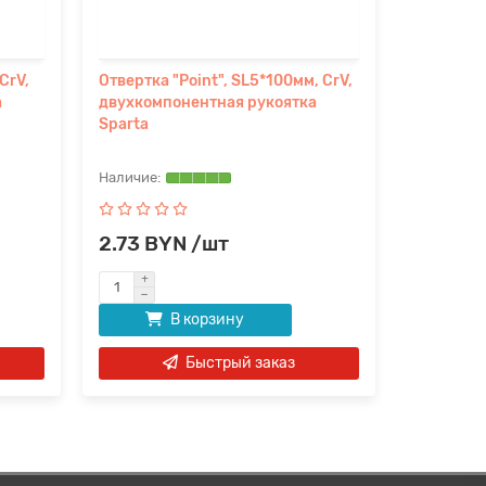
CrV,
Отвертка "Point", SL5*100мм, CrV,
Отвертка 
а
двухкомпонентная рукоятка
двухкомп
Sparta
Sparta
2.73 BYN /шт
3.67 B
В корзину
Быстрый заказ