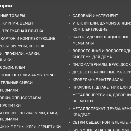
гории
ННЫЕ ТОВАРЫ
САДОВЫЙ ИНСТРУМЕНТ
, КИРПИЧ, ЦЕМЕНТ
УТЕПЛИТЕЛИ, ШУМОИЗОЛЯЦИ
КОМПЛЕКТУЮЩИЕ
, ТРОТУАРНАЯ ПЛИТКА
ПАРО-ГИДРОИЗОЛЯЦИОННЫЕ 
ОКАРТОН И КОМПЛЕКТУЮЩИЕ
МЕМБРАНЫ
ЕЗЫ, ШУРУПЫ, КРЕПЕЖ
ВОДОСТОЧНАЯ И ВОДООТВОД
И, ПРОФИЛИ, МАЯКИ,
СИСТЕМЫ ДЛЯ ДОМА
ЧНИКИ
ПИЛОМАТЕРИАЛЫ, БРУС, ДОСК
ООБОИ, КЛЕИ
ДРЕВЕСТНО-ПЛИТНЫЕ МАТЕР
ЕСНЫЕ ПОТОЛКИ ARMSTRONG
КРОВЕЛЬНЫЕ МАТЕРИАЛЫ
ИТЕЛЬНЫЕ СМЕСИ
ПРОФЛИСТ, ШТАКЕТНИК ДЛЯ 
И, ЭМАЛИ
МЕТАЛЛОЧЕРЕПИЦА, ДОБОРН
ОВКИ, СПЕЦСОСТАВЫ
ЭЛЕМЕНТЫ
 ПРОПИТКИ
МЕТАЛЛОПРОКАТ, ТРУБЫ, АРМ
АТИВНЫЕ ШТУКАТУРКИ, ЛАКИ,
КВАДРАТ
И, ЭМАЛИ
СЕТКИ ОБЩЕСТРОИТЕЛЬНЫЕ, 
ЖНЫЕ ПЕНЫ, КЛЕИ, ГЕРМЕТИКИ
БИТУМНЫЕ И НАПЛАВЛЯЕМЫЕ