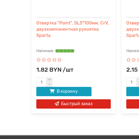
0мм, CrV,
Отвертка "Point", SL3*100мм, CrV,
Отвер
ятка
двухкомпонентная рукоятка
двухк
Sparta
Spart
1.82 BYN /шт
2.15
В корзину
аз
Быстрый заказ