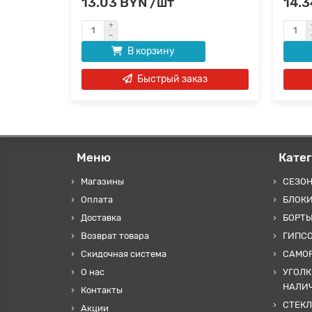
13.03 BYN /шт
14.3
В корзину
Быстрый заказ
Меню
Кате
Магазины
СЕЗО
Оплата
БЛОКИ
Доставка
БОРТЫ
Возврат товара
ГИПС
Скидочная система
САМОР
О нас
УГОЛК
НАЛИ
Контакты
СТЕКЛ
Акции