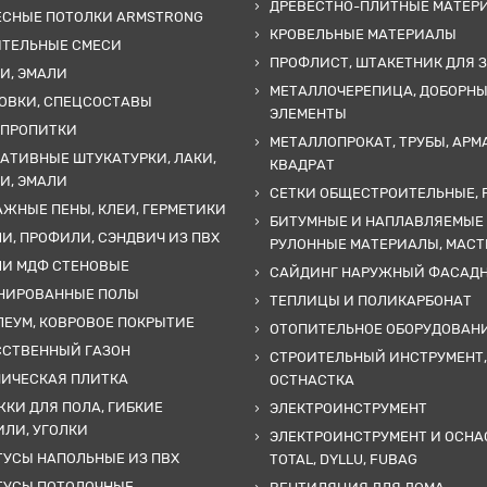
ДРЕВЕСТНО-ПЛИТНЫЕ МАТЕР
ЕСНЫЕ ПОТОЛКИ ARMSTRONG
КРОВЕЛЬНЫЕ МАТЕРИАЛЫ
ИТЕЛЬНЫЕ СМЕСИ
ПРОФЛИСТ, ШТАКЕТНИК ДЛЯ 
И, ЭМАЛИ
МЕТАЛЛОЧЕРЕПИЦА, ДОБОРН
ОВКИ, СПЕЦСОСТАВЫ
ЭЛЕМЕНТЫ
 ПРОПИТКИ
МЕТАЛЛОПРОКАТ, ТРУБЫ, АРМ
АТИВНЫЕ ШТУКАТУРКИ, ЛАКИ,
КВАДРАТ
И, ЭМАЛИ
СЕТКИ ОБЩЕСТРОИТЕЛЬНЫЕ, 
ЖНЫЕ ПЕНЫ, КЛЕИ, ГЕРМЕТИКИ
БИТУМНЫЕ И НАПЛАВЛЯЕМЫЕ
И, ПРОФИЛИ, СЭНДВИЧ ИЗ ПВХ
РУЛОННЫЕ МАТЕРИАЛЫ, МАС
ЛИ МДФ СТЕНОВЫЕ
САЙДИНГ НАРУЖНЫЙ ФАСАД
НИРОВАННЫЕ ПОЛЫ
ТЕПЛИЦЫ И ПОЛИКАРБОНАТ
ЕУМ, КОВРОВОЕ ПОКРЫТИЕ
ОТОПИТЕЛЬНОЕ ОБОРУДОВАН
ССТВЕННЫЙ ГАЗОН
СТРОИТЕЛЬНЫЙ ИНСТРУМЕНТ,
МИЧЕСКАЯ ПЛИТКА
ОСТНАСТКА
КИ ДЛЯ ПОЛА, ГИБКИЕ
ЭЛЕКТРОИНСТРУМЕНТ
ЛИ, УГОЛКИ
ЭЛЕКТРОИНСТРУМЕНТ И ОСНА
УСЫ НАПОЛЬНЫЕ ИЗ ПВХ
TOTAL, DYLLU, FUBAG
ТУСЫ ПОТОЛОЧНЫЕ