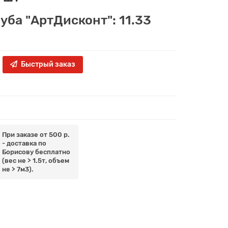
уба "АртДисконт": 11.33
Быстрый заказ
При заказе от 500 р.
- доставка по
Борисову бесплатно
(вес не > 1.5т, объем
не > 7м3).