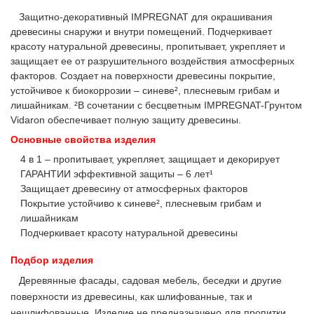
Защитно-декоративный IMPREGNAT для окрашивания
древесины снаружи и внутри помещений. Подчеркивает
красоту натуральной древесины, пропитывает, укрепляет и
защищает ее от разрушительного воздействия атмосферных
факторов. Создает на поверхности древесины покрытие,
устойчивое к биокоррозии – синеве², плесневым грибам и
лишайникам. ²В сочетании с бесцветным
IMPREGNAT
-Грунтом
Vidaron обеспечивает полную защиту древесины.
Основные свойства изделия
4 в 1 – пропитывает, укрепляет, защищает и декорирует
ГАРАНТИИ эффективной защиты – 6 лет¹
Защищает древесину от атмосферных факторов
Покрытие устойчиво к синеве², плесневым грибам и
лишайникам
Подчеркивает красоту натуральной древесины
Подбор изделия
Деревянные фасады, садовая мебель, беседки и другие
поверхности из древесины, как шлифованные, так и
нешлифованные. Изделие не предназначено для пропитки