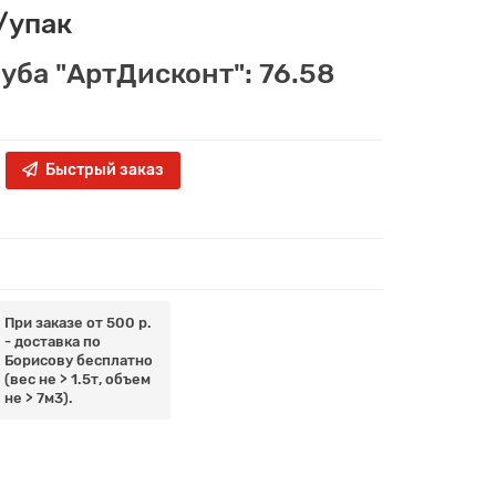
/упак
луба "АртДисконт": 76.58
Быстрый заказ
При заказе от 500 р.
- доставка по
Борисову бесплатно
(вес не > 1.5т, объем
не > 7м3).