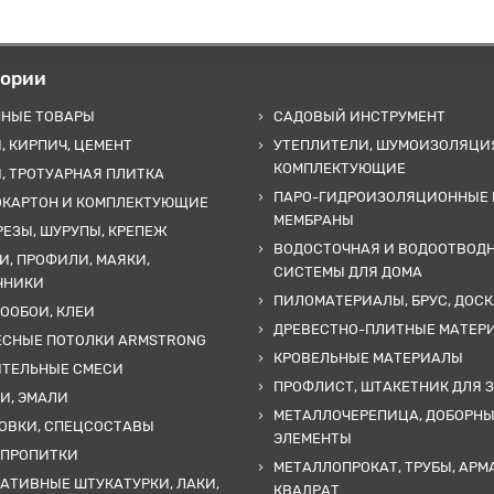
гории
ННЫЕ ТОВАРЫ
САДОВЫЙ ИНСТРУМЕНТ
, КИРПИЧ, ЦЕМЕНТ
УТЕПЛИТЕЛИ, ШУМОИЗОЛЯЦИ
КОМПЛЕКТУЮЩИЕ
, ТРОТУАРНАЯ ПЛИТКА
ПАРО-ГИДРОИЗОЛЯЦИОННЫЕ 
ОКАРТОН И КОМПЛЕКТУЮЩИЕ
МЕМБРАНЫ
ЕЗЫ, ШУРУПЫ, КРЕПЕЖ
ВОДОСТОЧНАЯ И ВОДООТВОД
И, ПРОФИЛИ, МАЯКИ,
СИСТЕМЫ ДЛЯ ДОМА
ЧНИКИ
ПИЛОМАТЕРИАЛЫ, БРУС, ДОСК
ООБОИ, КЛЕИ
ДРЕВЕСТНО-ПЛИТНЫЕ МАТЕР
ЕСНЫЕ ПОТОЛКИ ARMSTRONG
КРОВЕЛЬНЫЕ МАТЕРИАЛЫ
ИТЕЛЬНЫЕ СМЕСИ
ПРОФЛИСТ, ШТАКЕТНИК ДЛЯ 
И, ЭМАЛИ
МЕТАЛЛОЧЕРЕПИЦА, ДОБОРН
ОВКИ, СПЕЦСОСТАВЫ
ЭЛЕМЕНТЫ
 ПРОПИТКИ
МЕТАЛЛОПРОКАТ, ТРУБЫ, АРМ
АТИВНЫЕ ШТУКАТУРКИ, ЛАКИ,
КВАДРАТ