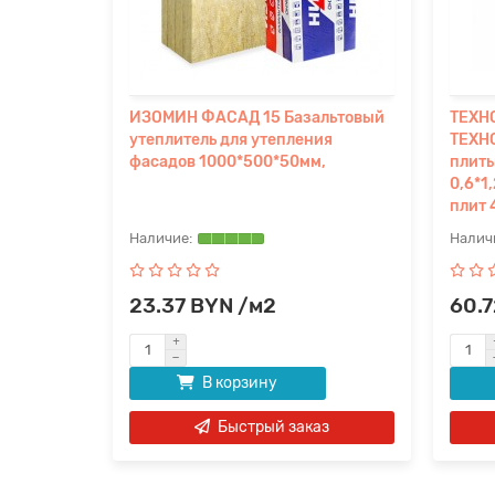
ИЗОМИН ФАСАД 15 Базальтовый
ТЕХН
вата
утеплитель для утепления
ТЕХН
а 0,432м3
фасадов 1000*500*50мм,
плиты
0,6*1,
плит 
23.37 BYN /м2
60.7
В корзину
аз
Быстрый заказ