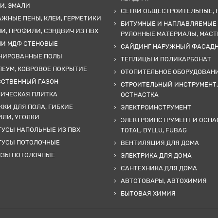
И, ЭМАЛИ
СЕТКИ ОБЩЕСТРОИТЕЛЬНЫЕ, 
ЖНЫЕ ПЕНЫ, КЛЕИ, ГЕРМЕТИКИ
БИТУМНЫЕ И НАПЛАВЛЯЕМЫЕ
И, ПРОФИЛИ, СЭНДВИЧ ИЗ ПВХ
РУЛОННЫЕ МАТЕРИАЛЫ, МАС
ЛИ МДФ СТЕНОВЫЕ
САЙДИНГ НАРУЖНЫЙ ФАСАД
НИРОВАННЫЕ ПОЛЫ
ТЕПЛИЦЫ И ПОЛИКАРБОНАТ
ЕУМ, КОВРОВОЕ ПОКРЫТИЕ
ОТОПИТЕЛЬНОЕ ОБОРУДОВАН
ССТВЕННЫЙ ГАЗОН
СТРОИТЕЛЬНЫЙ ИНСТРУМЕНТ,
МИЧЕСКАЯ ПЛИТКА
ОСТНАСТКА
КИ ДЛЯ ПОЛА, ГИБКИЕ
ЭЛЕКТРОИНСТРУМЕНТ
ЛИ, УГОЛКИ
ЭЛЕКТРОИНСТРУМЕНТ И ОСНА
УСЫ НАПОЛЬНЫЕ ИЗ ПВХ
TOTAL, DYLLU, FUBAG
ТУСЫ ПОТОЛОЧНЫЕ
ВЕНТИЛЯЦИЯ ДЛЯ ДОМА
ИЗЫ ПОТОЛОЧНЫЕ
ЭЛЕКТРИКА ДЛЯ ДОМА
САНТЕХНИКА ДЛЯ ДОМА
АВТОТОВАРЫ, АВТОХИМИЯ
БЫТОВАЯ ХИМИЯ