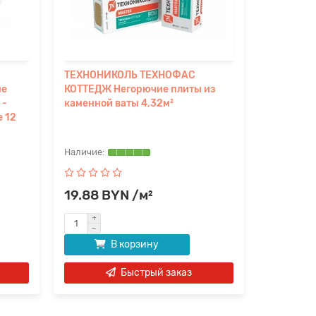
ТЕХНОНИКОЛЬ ТЕХНОФАС
ТЕХНОНИ
ые
КОТТЕДЖ Негорючие плиты из
ЭФФЕКТ Н
 -
каменной ваты 4,32м²
каменной
е 12
19.88 BYN /м²
24.28 
В корзину
Быстрый заказ