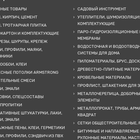
ННЫЕ ТОВАРЫ
САДОВЫЙ ИНСТРУМЕНТ
, КИРПИЧ, ЦЕМЕНТ
УТЕПЛИТЕЛИ, ШУМОИЗОЛЯЦИ
КОМПЛЕКТУЮЩИЕ
, ТРОТУАРНАЯ ПЛИТКА
ПАРО-ГИДРОИЗОЛЯЦИОННЫЕ 
ОКАРТОН И КОМПЛЕКТУЮЩИЕ
МЕМБРАНЫ
ЕЗЫ, ШУРУПЫ, КРЕПЕЖ
ВОДОСТОЧНАЯ И ВОДООТВОД
И, ПРОФИЛИ, МАЯКИ,
СИСТЕМЫ ДЛЯ ДОМА
ЧНИКИ
ПИЛОМАТЕРИАЛЫ, БРУС, ДОСК
ООБОИ, КЛЕИ
ДРЕВЕСТНО-ПЛИТНЫЕ МАТЕР
ЕСНЫЕ ПОТОЛКИ ARMSTRONG
КРОВЕЛЬНЫЕ МАТЕРИАЛЫ
ИТЕЛЬНЫЕ СМЕСИ
ПРОФЛИСТ, ШТАКЕТНИК ДЛЯ 
И, ЭМАЛИ
МЕТАЛЛОЧЕРЕПИЦА, ДОБОРН
ОВКИ, СПЕЦСОСТАВЫ
ЭЛЕМЕНТЫ
 ПРОПИТКИ
МЕТАЛЛОПРОКАТ, ТРУБЫ, АРМ
АТИВНЫЕ ШТУКАТУРКИ, ЛАКИ,
КВАДРАТ
И, ЭМАЛИ
СЕТКИ ОБЩЕСТРОИТЕЛЬНЫЕ, 
ЖНЫЕ ПЕНЫ, КЛЕИ, ГЕРМЕТИКИ
БИТУМНЫЕ И НАПЛАВЛЯЕМЫЕ
И, ПРОФИЛИ, СЭНДВИЧ ИЗ ПВХ
РУЛОННЫЕ МАТЕРИАЛЫ, МАС