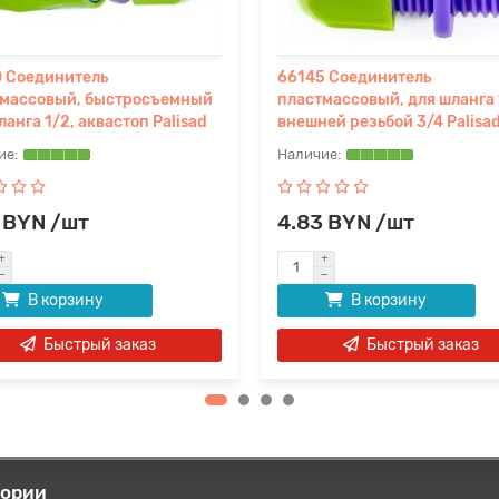
 Соединитель
66145 Соединитель
тмассовый, быстросъемный
пластмассовый, для шланга 
ланга 1/2, аквастоп Palisad
внешней резьбой 3/4 Palisa
 BYN /шт
4.83 BYN /шт
В корзину
В корзину
Быстрый заказ
Быстрый заказ
гории