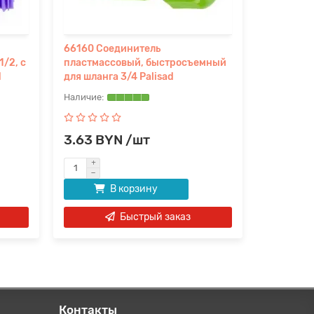
66160 Соединитель
Соединит
1/2, с
пластмассовый, быстросъемный
быстросъ
d
для шланга 3/4 Palisad
аквастоп 
3.63 BYN /шт
3.91 B
В корзину
Быстрый заказ
Контакты