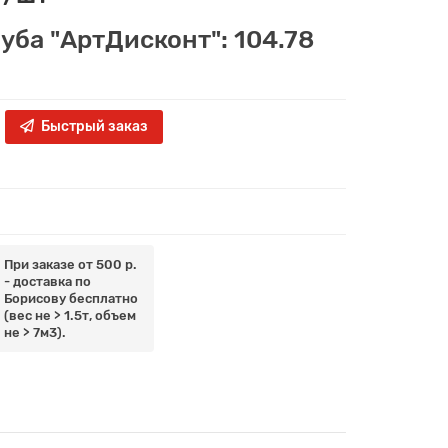
луба "АртДисконт": 104.78
Быстрый заказ
При заказе от 500 р.
- доставка по
Борисову бесплатно
(вес не > 1.5т, объем
не > 7м3).