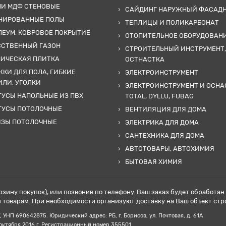
ЛИ МДФ СТЕНОВЫЕ
САЙДИНГ НАРУЖНЫЙ ФАСАД
НИРОВАННЫЕ ПОЛЫ
ТЕПЛИЦЫ И ПОЛИКАРБОНАТ
ЕУМ, КОВРОВОЕ ПОКРЫТИЕ
ОТОПИТЕЛЬНОЕ ОБОРУДОВАН
ССТВЕННЫЙ ГАЗОН
СТРОИТЕЛЬНЫЙ ИНСТРУМЕНТ,
МИЧЕСКАЯ ПЛИТКА
ОСТНАСТКА
КИ ДЛЯ ПОЛА, ГИБКИЕ
ЭЛЕКТРОИНСТРУМЕНТ
ЛИ, УГОЛКИ
ЭЛЕКТРОИНСТРУМЕНТ И ОСНА
УСЫ НАПОЛЬНЫЕ ИЗ ПВХ
TOTAL, DYLLU, FUBAG
ТУСЫ ПОТОЛОЧНЫЕ
ВЕНТИЛЯЦИЯ ДЛЯ ДОМА
ИЗЫ ПОТОЛОЧНЫЕ
ЭЛЕКТРИКА ДЛЯ ДОМА
САНТЕХНИКА ДЛЯ ДОМА
АВТОТОВАРЫ, АВТОХИМИЯ
БЫТОВАЯ ХИМИЯ
рзину покупок), или позвонив по телефону. Ваш заказ будет обработа
товарам. При необходимости организуют доставку на Ваш объект стр
НП ‎690642875. Юридический адрес: РБ, г. Борисов, ул. Почтовая, д. 61А
 октября 2016 г. Регистрационный номер 355501