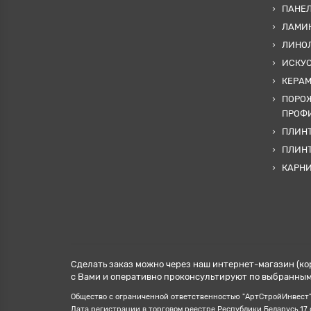
ПАНЕ
ЛАМИ
ЛИНОЛ
ИСКУ
КЕРА
ПОРОЖ
ПРОФИ
ПЛИНТ
ПЛИН
КАРН
Сделать заказ можно через наш интернет-магазин (ко
с Вами и оперативно проконсультируют по выбранным 
Общество с ограниченной ответственностью "АртСтройИнвест", У
Дата регистрации в торговом реестре Республики Беларусь 17