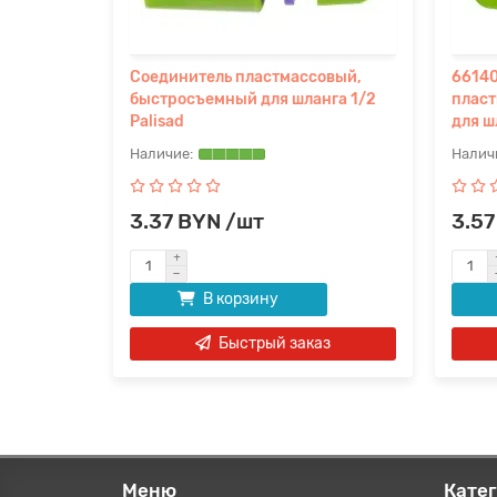
ного
Соединитель пластмассовый,
66140
укавный,
быстросъемный для шланга 1/2
плас
Palisad
для ш
3.37 BYN /шт
3.57
В корзину
аз
Быстрый заказ
Меню
Кате