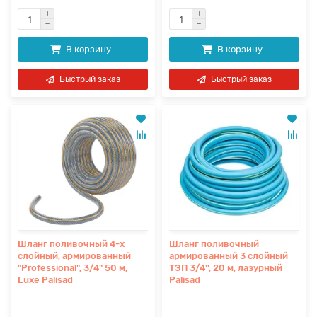
В корзину
В корзину
Быстрый заказ
Быстрый заказ
Шланг поливочный 4-х
Шланг поливочный
слойный, армированный
армированный 3 слойный
"Professional", 3/4" 50 м,
ТЭП 3/4'', 20 м, лазурный
Luxe Palisad
Palisad