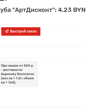
луба "АртДисконт": 4.23 BYN
Быстрый заказ
При заказе от 500 р.
- доставка по
Борисову бесплатно
(вес не > 1.5т, объем
не > 7м3).