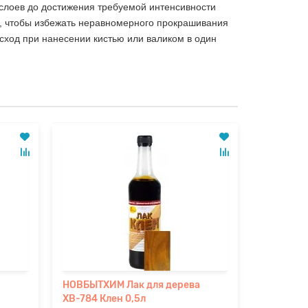
 слоeв до достижения требуемой интенсивности
м, чтобы избежать неравномерного прокрашивания
ход при нанесении кистью или валиком в один
НОВБЫТХИМ Лак для дерева
НОВБЫТХИ
ХВ-784 Клен 0,5л
ХВ-784 К