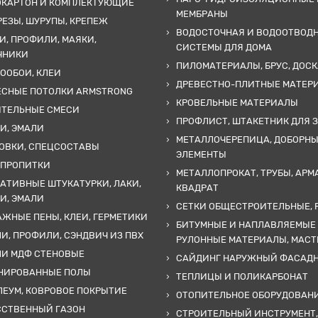
ОКАРТОН И КОМПЛЕКТУЮЩИЕ
МЕМБРАНЫ
ЕЗЫ, ШУРУПЫ, КРЕПЕЖ
ВОДОСТОЧНАЯ И ВОДООТВОД
И, ПРОФИЛИ, МАЯКИ,
СИСТЕМЫ ДЛЯ ДОМА
ЧНИКИ
ПИЛОМАТЕРИАЛЫ, БРУС, ДОСК
ООБОИ, КЛЕИ
ДРЕВЕСТНО-ПЛИТНЫЕ МАТЕР
ЕСНЫЕ ПОТОЛКИ ARMSTRONG
КРОВЕЛЬНЫЕ МАТЕРИАЛЫ
ИТЕЛЬНЫЕ СМЕСИ
ПРОФЛИСТ, ШТАКЕТНИК ДЛЯ 
И, ЭМАЛИ
МЕТАЛЛОЧЕРЕПИЦА, ДОБОРН
ОВКИ, СПЕЦСОСТАВЫ
ЭЛЕМЕНТЫ
 ПРОПИТКИ
МЕТАЛЛОПРОКАТ, ТРУБЫ, АРМ
АТИВНЫЕ ШТУКАТУРКИ, ЛАКИ,
КВАДРАТ
И, ЭМАЛИ
СЕТКИ ОБЩЕСТРОИТЕЛЬНЫЕ, 
ЖНЫЕ ПЕНЫ, КЛЕИ, ГЕРМЕТИКИ
БИТУМНЫЕ И НАПЛАВЛЯЕМЫЕ
И, ПРОФИЛИ, СЭНДВИЧ ИЗ ПВХ
РУЛОННЫЕ МАТЕРИАЛЫ, МАС
ЛИ МДФ СТЕНОВЫЕ
САЙДИНГ НАРУЖНЫЙ ФАСАД
НИРОВАННЫЕ ПОЛЫ
ТЕПЛИЦЫ И ПОЛИКАРБОНАТ
ЕУМ, КОВРОВОЕ ПОКРЫТИЕ
ОТОПИТЕЛЬНОЕ ОБОРУДОВАН
ССТВЕННЫЙ ГАЗОН
СТРОИТЕЛЬНЫЙ ИНСТРУМЕНТ,