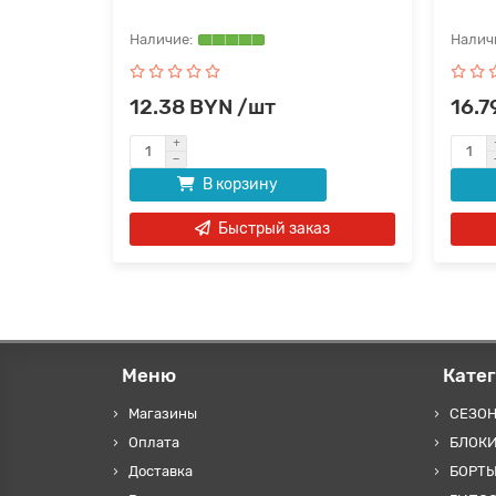
12.38 BYN /шт
16.7
В корзину
аз
Быстрый заказ
Меню
Кате
Магазины
СЕЗО
Оплата
БЛОКИ
Доставка
БОРТЫ