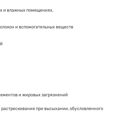
их и влажных помещениях.
олокон и вспомогательных веществ
ий
лементов и жировых загрязнений
е растрескивания при высыхании, обусловленного