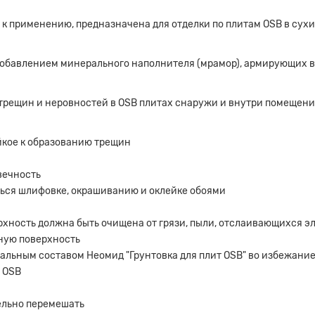
 к применению, предназначена для отделки по плитам OSB в сух
обавлением минерального наполнителя (мрамор), армирующих в
 трещин и неровностей в OSB плитах снаружи и внутри помещен
йкое к образованию трещин
вечность
ься шлифовке, окрашиванию и оклейке обоями
хность должна быть очищена от грязи, пыли, отслаивающихся э
ную поверхность
альным составом Неомид "Грунтовка для плит OSB" во избежани
 OSB
ельно перемешать