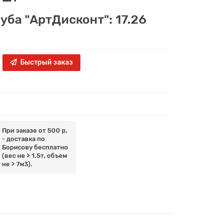
уба "АртДисконт": 17.26
Быстрый заказ
При заказе от 500 р.
- доставка по
Борисову бесплатно
(вес не > 1.5т, объем
не > 7м3).