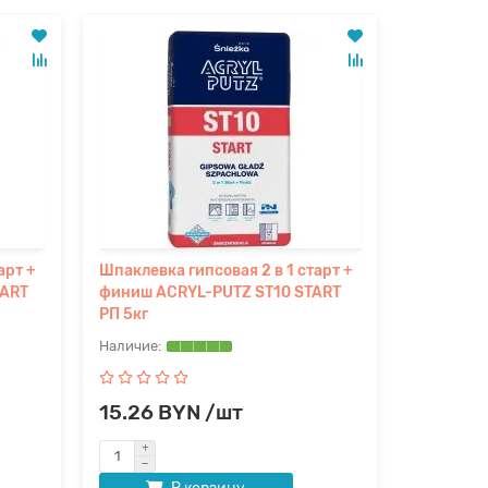
арт +
Шпаклевка гипсовая 2 в 1 старт +
Шпаклевк
TART
финиш ACRYL-PUTZ ST10 START
универса
РП 5кг
25кг
15.26 BYN /шт
27.60 