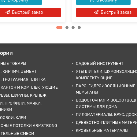
В корзину
В корзину
Быстрый заказ
Быстрый заказ
гории
ННЫЕ ТОВАРЫ
САДОВЫЙ ИНСТРУМЕНТ
, КИРПИЧ, ЦЕМЕНТ
УТЕПЛИТЕЛИ, ШУМОИЗОЛЯЦИ
КОМПЛЕКТУЮЩИЕ
, ТРОТУАРНАЯ ПЛИТКА
ПАРО-ГИДРОИЗОЛЯЦИОННЫЕ 
ОКАРТОН И КОМПЛЕКТУЮЩИЕ
МЕМБРАНЫ
ЕЗЫ, ШУРУПЫ, КРЕПЕЖ
ВОДОСТОЧНАЯ И ВОДООТВОД
И, ПРОФИЛИ, МАЯКИ,
СИСТЕМЫ ДЛЯ ДОМА
ЧНИКИ
ПИЛОМАТЕРИАЛЫ, БРУС, ДОСК
ООБОИ, КЛЕИ
ДРЕВЕСТНО-ПЛИТНЫЕ МАТЕР
ЕСНЫЕ ПОТОЛКИ ARMSTRONG
КРОВЕЛЬНЫЕ МАТЕРИАЛЫ
ИТЕЛЬНЫЕ СМЕСИ