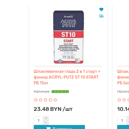
ая для
Шпаклевочная гладь 2 в 1 старт +
Шпакл
 работ
финиш ACRYL-PUTZ ST 10 START
финиш
РБ 15кг
РБ 5к
23.48 BYN /шт
10.1