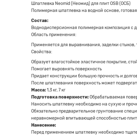
Шпатлевка Neomid (Неомид) для плит OSB (ОСБ)
Полимерная шпатлевка на водной основе, готовая
Состав:
Воднодисперсионная полимерная композиция с д
Область применения:
Применяется для выравнивания, заделки стыков,
Свойства:
Образует влагостойкое эластичное покрытие, сто
Помогает выровнять поверхность
Придает конструкции большую прочность и долго
После шпатлевания поверхность может подвергат
Масса:
1,3 кг, 7 кг
Подготовка поверхности:
Обрабатываемая повер
Наносить шпатлевку необходимо на сухую и проч
Обязательно предварительное грунтование специ
неравномерной впитывающей способностью плит
Нанесение:
Перед применением шпатлевку необходимо тщат