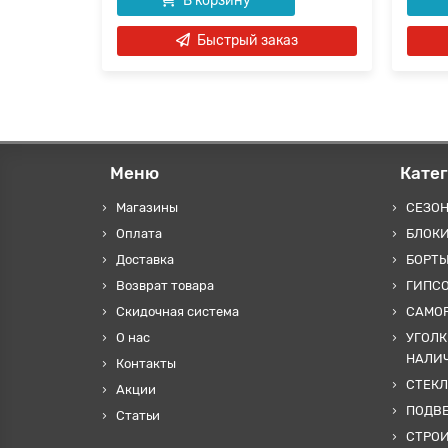
В корзину
аз
Быстрый заказ
Меню
Кате
Магазины
СЕЗО
Оплата
БЛОКИ
Доставка
БОРТЫ
Возврат товара
ГИПС
Скидочная система
САМОР
О нас
УГОЛК
НАЛИ
Контакты
СТЕКЛ
Акции
ПОДВ
Статьи
СТРО