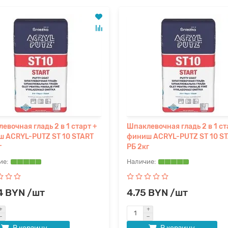
евочная гладь 2 в 1 старт +
Шпаклевочная гладь 2 в 1 ст
 ACRYL-PUTZ ST 10 START
финиш ACRYL-PUTZ ST 10 S
г
РБ 2кг
4 BYN /шт
4.75 BYN /шт