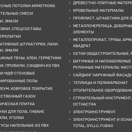
ДРЕВЕСТНО-ПЛИТНЫЕ МАТЕР
ЕСНЫЕ ПОТОЛКИ ARMSTRONG
КРОВЕЛЬНЫЕ МАТЕРИАЛЫ
ИТЕЛЬНЫЕ СМЕСИ
ПРОФЛИСТ, ШТАКЕТНИК ДЛЯ 
И, ЭМАЛИ
МЕТАЛЛОЧЕРЕПИЦА, ДОБОРН
ОВКИ, СПЕЦСОСТАВЫ
ЭЛЕМЕНТЫ
 ПРОПИТКИ
МЕТАЛЛОПРОКАТ, ТРУБЫ, АРМ
АТИВНЫЕ ШТУКАТУРКИ, ЛАКИ,
КВАДРАТ
И, ЭМАЛИ
СЕТКИ ОБЩЕСТРОИТЕЛЬНЫЕ, 
ЖНЫЕ ПЕНЫ, КЛЕИ, ГЕРМЕТИКИ
БИТУМНЫЕ И НАПЛАВЛЯЕМЫЕ
И, ПРОФИЛИ, СЭНДВИЧ ИЗ ПВХ
РУЛОННЫЕ МАТЕРИАЛЫ, МАС
ЛИ МДФ СТЕНОВЫЕ
САЙДИНГ НАРУЖНЫЙ ФАСАД
НИРОВАННЫЕ ПОЛЫ
ТЕПЛИЦЫ И ПОЛИКАРБОНАТ
ЕУМ, КОВРОВОЕ ПОКРЫТИЕ
ОТОПИТЕЛЬНОЕ ОБОРУДОВАН
ССТВЕННЫЙ ГАЗОН
СТРОИТЕЛЬНЫЙ ИНСТРУМЕНТ,
МИЧЕСКАЯ ПЛИТКА
ОСТНАСТКА
КИ ДЛЯ ПОЛА, ГИБКИЕ
ЭЛЕКТРОИНСТРУМЕНТ
ЛИ, УГОЛКИ
ЭЛЕКТРОИНСТРУМЕНТ И ОСНА
УСЫ НАПОЛЬНЫЕ ИЗ ПВХ
TOTAL, DYLLU, FUBAG