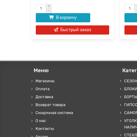
В корзину
аз
Быстрый заказ
Меню
Кате
Магазины
СЕЗО
Оплата
БЛОКИ
Доставка
БОРТЫ
Возврат товара
ГИПС
Скидочная система
САМОР
О нас
УГОЛК
НАЛИ
Контакты
СТЕКЛ
Акции