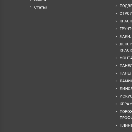
ПОДВ
Статьи
СТРО
КРАСК
ГРУНТ
ЛАКИ,
ДЕКОР
КРАСК
МОНТА
ПАНЕЛ
ПАНЕ
ЛАМИ
ЛИНОЛ
ИСКУ
КЕРА
ПОРОЖ
ПРОФИ
ПЛИНТ