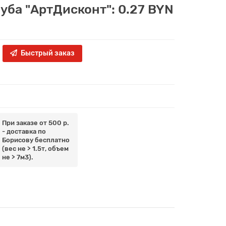
луба "АртДисконт": 0.27 BYN
Быстрый заказ
При заказе от 500 р.
- доставка по
Борисову бесплатно
(вес не > 1.5т, объем
не > 7м3).