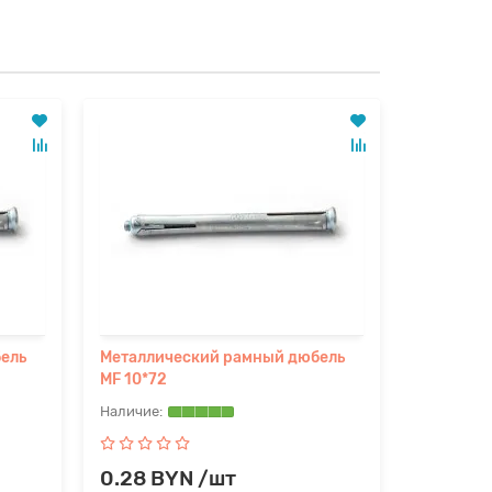
ель
Металлический рамный дюбель
Металлич
MF 10*72
MF 10*92
0.28 BYN /шт
0.38 B