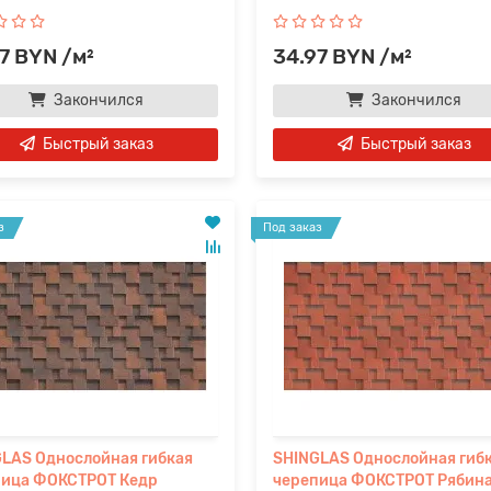
7 BYN /м²
34.97 BYN /м²
Закончился
Закончился
Быстрый заказ
Быстрый заказ
з
Под заказ
LAS Однослойная гибкая
SHINGLAS Однослойная гиб
пица ФОКСТРОТ Кедр
черепица ФОКСТРОТ Рябин