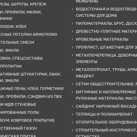
МЕМБРАНЫ
ЕЗЫ, ШУРУПЫ, КРЕПЕЖ
ВОДОСТОЧНАЯ И ВОДООТВОД
И, ПРОФИЛИ, МАЯКИ,
СИСТЕМЫ ДЛЯ ДОМА
ЧНИКИ
ПИЛОМАТЕРИАЛЫ, БРУС, ДОСК
ООБОИ, КЛЕИ
ДРЕВЕСТНО-ПЛИТНЫЕ МАТЕР
ЕСНЫЕ ПОТОЛКИ ARMSTRONG
КРОВЕЛЬНЫЕ МАТЕРИАЛЫ
ИТЕЛЬНЫЕ СМЕСИ
ПРОФЛИСТ, ШТАКЕТНИК ДЛЯ 
И, ЭМАЛИ
МЕТАЛЛОЧЕРЕПИЦА, ДОБОРН
ОВКИ, СПЕЦСОСТАВЫ
ЭЛЕМЕНТЫ
 ПРОПИТКИ
МЕТАЛЛОПРОКАТ, ТРУБЫ, АРМ
АТИВНЫЕ ШТУКАТУРКИ, ЛАКИ,
КВАДРАТ
И, ЭМАЛИ
СЕТКИ ОБЩЕСТРОИТЕЛЬНЫЕ, 
ЖНЫЕ ПЕНЫ, КЛЕИ, ГЕРМЕТИКИ
БИТУМНЫЕ И НАПЛАВЛЯЕМЫЕ
И, ПРОФИЛИ, СЭНДВИЧ ИЗ ПВХ
РУЛОННЫЕ МАТЕРИАЛЫ, МАС
ЛИ МДФ СТЕНОВЫЕ
САЙДИНГ НАРУЖНЫЙ ФАСАД
НИРОВАННЫЕ ПОЛЫ
ТЕПЛИЦЫ И ПОЛИКАРБОНАТ
ЕУМ, КОВРОВОЕ ПОКРЫТИЕ
ОТОПИТЕЛЬНОЕ ОБОРУДОВАН
ССТВЕННЫЙ ГАЗОН
СТРОИТЕЛЬНЫЙ ИНСТРУМЕНТ,
МИЧЕСКАЯ ПЛИТКА
ОСТНАСТКА