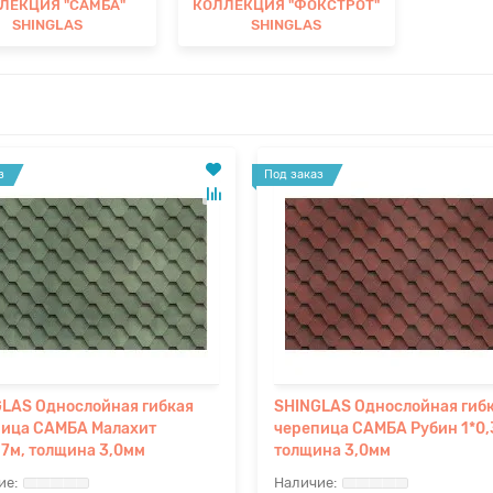
ЛЕКЦИЯ "САМБА"
КОЛЛЕКЦИЯ "ФОКСТРОТ"
SHINGLAS
SHINGLAS
з
Под заказ
LAS Однослойная гибкая
SHINGLAS Однослойная гиб
пица САМБА Малахит
черепица САМБА Рубин 1*0,
17м, толщина 3,0мм
толщина 3,0мм