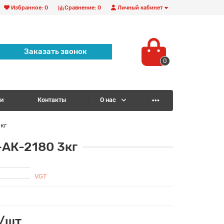
Избранное:
0
Сравнение:
0
Личный кабинет
Заказать звонок
0
и
Контакты
О нас
кг
-АК-2180 3кг
VGT
 /шт