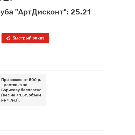
луба "АртДисконт": 25.21
Быстрый заказ
При заказе от 500 р.
- доставка по
Борисову бесплатно
(вес не > 1.5т, объем
не > 7м3).