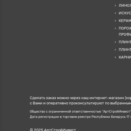
ЛИНОЛ
ИСКУ
КЕРА
ПОРОЖ
ПРОФИ
ПЛИНТ
ПЛИН
КАРН
Сделать заказ можно через наш интернет-магазин (ко
с Вами и оперативно проконсультируют по выбранным 
Общество с ограниченной ответственностью "АртСтройИнвест", У
Дата регистрации в торговом реестре Республики Беларусь 17
© 2025 АртСтройИнвест