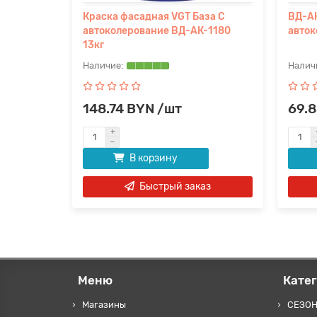
ющаяся
Краска фасадная VGT База С
ВД-АК
ание ВД-
автоколерование ВД-АК-1180
авток
13кг
148.74 BYN /шт
69.
В корзину
аз
Быстрый заказ
Меню
Кате
Магазины
СЕЗО