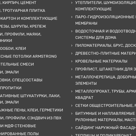
, КИРПИЧ, ЦЕМЕНТ
УТЕПЛИТЕЛИ, ШУМОИЗОЛЯЦИ
КОМПЛЕКТУЮЩИЕ
, ТРОТУАРНАЯ ПЛИТКА
ПАРО-ГИДРОИЗОЛЯЦИОННЫЕ 
ОКАРТОН И КОМПЛЕКТУЮЩИЕ
МЕМБРАНЫ
ЕЗЫ, ШУРУПЫ, КРЕПЕЖ
ВОДОСТОЧНАЯ И ВОДООТВОД
И, ПРОФИЛИ, МАЯКИ,
СИСТЕМЫ ДЛЯ ДОМА
ЧНИКИ
ПИЛОМАТЕРИАЛЫ, БРУС, ДОСК
ООБОИ, КЛЕИ
ДРЕВЕСТНО-ПЛИТНЫЕ МАТЕР
ЕСНЫЕ ПОТОЛКИ ARMSTRONG
КРОВЕЛЬНЫЕ МАТЕРИАЛЫ
ИТЕЛЬНЫЕ СМЕСИ
ПРОФЛИСТ, ШТАКЕТНИК ДЛЯ 
И, ЭМАЛИ
МЕТАЛЛОЧЕРЕПИЦА, ДОБОРН
ОВКИ, СПЕЦСОСТАВЫ
ЭЛЕМЕНТЫ
 ПРОПИТКИ
МЕТАЛЛОПРОКАТ, ТРУБЫ, АРМ
АТИВНЫЕ ШТУКАТУРКИ, ЛАКИ,
КВАДРАТ
И, ЭМАЛИ
СЕТКИ ОБЩЕСТРОИТЕЛЬНЫЕ, 
ЖНЫЕ ПЕНЫ, КЛЕИ, ГЕРМЕТИКИ
БИТУМНЫЕ И НАПЛАВЛЯЕМЫЕ
И, ПРОФИЛИ, СЭНДВИЧ ИЗ ПВХ
РУЛОННЫЕ МАТЕРИАЛЫ, МАС
ЛИ МДФ СТЕНОВЫЕ
САЙДИНГ НАРУЖНЫЙ ФАСАД
НИРОВАННЫЕ ПОЛЫ
ТЕПЛИЦЫ И ПОЛИКАРБОНАТ