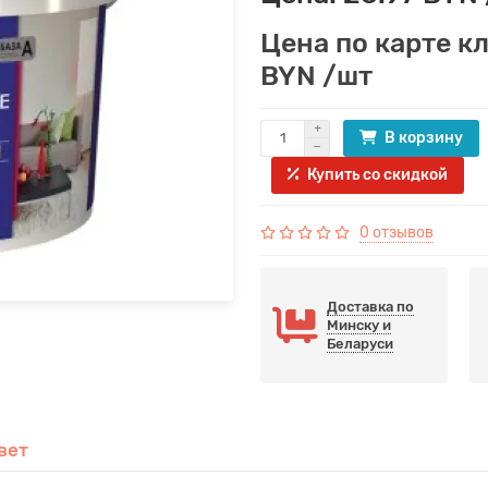
Цена по карте к
BYN /шт
В корзину
Купить со скидкой
0 отзывов
Доставка по
Минску и
Беларуси
вет