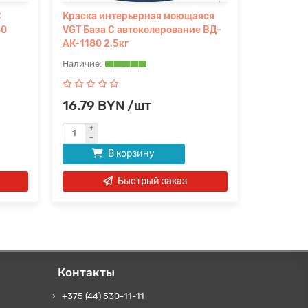
С
Краска интерьерная моющаяся
Краска и
80
VGT База С автоколерование ВД-
VGT База
АК-1180 2,5кг
АК-1180 6
16.79 BYN /шт
69.94 
В корзину
Быстрый заказ
Контакты
+375 (44) 530-11-11