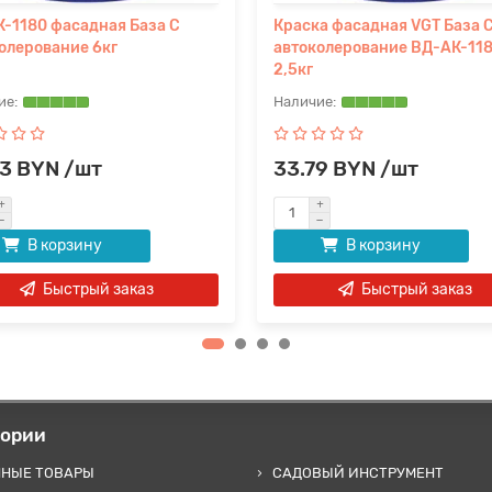
-1180 фасадная База С
Краска фасадная VGT База 
олерование 6кг
автоколерование ВД-АК-11
2,5кг
83 BYN /шт
33.79 BYN /шт
В корзину
В корзину
Быстрый заказ
Быстрый заказ
гории
ННЫЕ ТОВАРЫ
САДОВЫЙ ИНСТРУМЕНТ