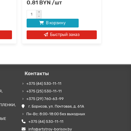
0.81 BYN /шт
0.81 B
В корзину
Быстрый заказ
Контакты
+375 (44) 530-11-11
Я,
+375 (25) 530-11-11
+375 (29) 760-63-99
ПЛЕНКИ,
г. Борисов, ул. Почтовая, д. 61А
Пн-Вс: 8:00-18:00 без выходных
НЫЕ
+375 (44) 530-11-11
info@artstroy-borisov.by