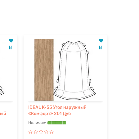
IDEAL К-55 Угол наружный
IDEAL К-
ный
«Комфорт» 201 Дуб
«Комфорт