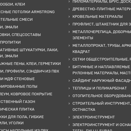
ПИЛОМАТЕРИАЛЫ, БРУС, ДОСК
ООБОИ, КЛЕИ
ДРЕВЕСТНО-ПЛИТНЫЕ МАТЕР
ЕСНЫЕ ПОТОЛКИ ARMSTRONG
КРОВЕЛЬНЫЕ МАТЕРИАЛЫ
ИТЕЛЬНЫЕ СМЕСИ
ПРОФЛИСТ, ШТАКЕТНИК ДЛЯ 
И, ЭМАЛИ
МЕТАЛЛОЧЕРЕПИЦА, ДОБОРН
ОВКИ, СПЕЦСОСТАВЫ
ЭЛЕМЕНТЫ
 ПРОПИТКИ
МЕТАЛЛОПРОКАТ, ТРУБЫ, АРМ
АТИВНЫЕ ШТУКАТУРКИ, ЛАКИ,
КВАДРАТ
И, ЭМАЛИ
СЕТКИ ОБЩЕСТРОИТЕЛЬНЫЕ, 
ЖНЫЕ ПЕНЫ, КЛЕИ, ГЕРМЕТИКИ
БИТУМНЫЕ И НАПЛАВЛЯЕМЫЕ
И, ПРОФИЛИ, СЭНДВИЧ ИЗ ПВХ
РУЛОННЫЕ МАТЕРИАЛЫ, МАС
ЛИ МДФ СТЕНОВЫЕ
САЙДИНГ НАРУЖНЫЙ ФАСАД
НИРОВАННЫЕ ПОЛЫ
ТЕПЛИЦЫ И ПОЛИКАРБОНАТ
ЕУМ, КОВРОВОЕ ПОКРЫТИЕ
ОТОПИТЕЛЬНОЕ ОБОРУДОВАН
ССТВЕННЫЙ ГАЗОН
СТРОИТЕЛЬНЫЙ ИНСТРУМЕНТ,
МИЧЕСКАЯ ПЛИТКА
ОСТНАСТКА
КИ ДЛЯ ПОЛА, ГИБКИЕ
ЭЛЕКТРОИНСТРУМЕНТ
ЛИ, УГОЛКИ
ЭЛЕКТРОИНСТРУМЕНТ И ОСНА
УСЫ НАПОЛЬНЫЕ ИЗ ПВХ
TOTAL, DYLLU, FUBAG