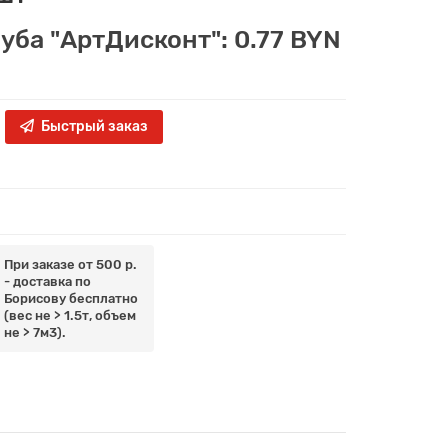
луба "АртДисконт": 0.77 BYN
Быстрый заказ
При заказе от 500 р.
- доставка по
Борисову бесплатно
(вес не > 1.5т, объем
не > 7м3).