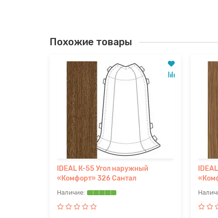
Похожие товары
ый
IDEAL К-55 Угол наружный
IDEAL
елый
«Комфорт» 326 Сантал
«Комф