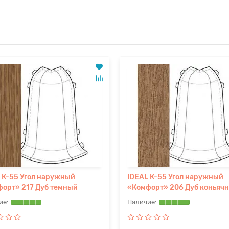
 К-55 Угол наружный
IDEAL К-55 Угол наружный
орт» 217 Дуб темный
«Комфорт» 206 Дуб коньяч