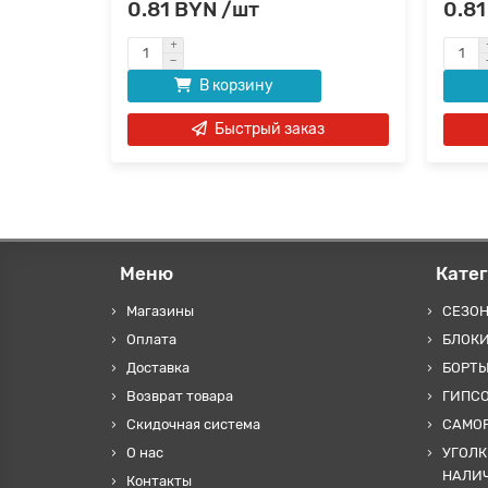
0.81 BYN /шт
0.81
В корзину
аз
Быстрый заказ
Меню
Кате
Магазины
СЕЗО
Оплата
БЛОКИ
Доставка
БОРТЫ
Возврат товара
ГИПС
Скидочная система
САМОР
О нас
УГОЛК
НАЛИ
Контакты