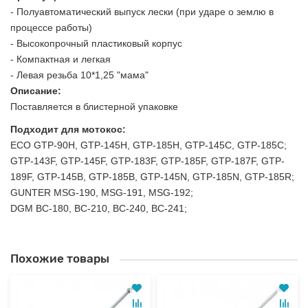
- Полуавтоматический выпуск лески (при ударе о землю в
процессе работы)
- Высокопрочный пластиковый корпус
- Компактная и легкая
- Левая резьба 10*1,25 "мама"
Описание:
Поставляется в блистерной упаковке
Подходит для мотокос:
ЕСО GTP-90H, GTP-145H, GTP-185H, GTP-145C, GTP-185C;
GTP-143F, GTP-145F, GTP-183F, GTP-185F, GTP-187F, GTP-
189F, GTP-145B, GTP-185B, GTP-145N, GTP-185N, GTP-185R;
GUNTER MSG-190, MSG-191, MSG-192;
DGM BC-180, BC-210, BC-240, BC-241;
Похожие товары