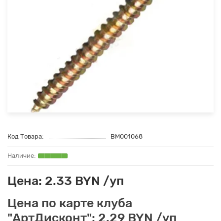
Код Товара:
BM001068
Цена: 2.33 BYN /уп
Цена по карте клуба
"АртДисконт": 2.29 BYN /уп