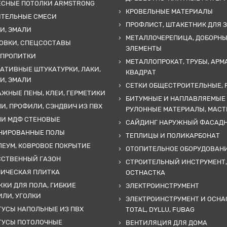
ЕСНЫЕ ПОТОЛКИ ARMSTRONG
КРОВЕЛЬНЫЕ МАТЕРИАЛЫ
ИТЕЛЬНЫЕ СМЕСИ
ПРОФЛИСТ, ШТАКЕТНИК ДЛЯ 
И, ЭМАЛИ
МЕТАЛЛОЧЕРЕПИЦА, ДОБОРН
ОВКИ, СПЕЦСОСТАВЫ
ЭЛЕМЕНТЫ
 ПРОПИТКИ
МЕТАЛЛОПРОКАТ, ТРУБЫ, АРМ
АТИВНЫЕ ШТУКАТУРКИ, ЛАКИ,
КВАДРАТ
И, ЭМАЛИ
СЕТКИ ОБЩЕСТРОИТЕЛЬНЫЕ, 
ЖНЫЕ ПЕНЫ, КЛЕИ, ГЕРМЕТИКИ
БИТУМНЫЕ И НАПЛАВЛЯЕМЫЕ
И, ПРОФИЛИ, СЭНДВИЧ ИЗ ПВХ
РУЛОННЫЕ МАТЕРИАЛЫ, МАС
ЛИ МДФ СТЕНОВЫЕ
САЙДИНГ НАРУЖНЫЙ ФАСАД
НИРОВАННЫЕ ПОЛЫ
ТЕПЛИЦЫ И ПОЛИКАРБОНАТ
ЕУМ, КОВРОВОЕ ПОКРЫТИЕ
ОТОПИТЕЛЬНОЕ ОБОРУДОВАН
ССТВЕННЫЙ ГАЗОН
СТРОИТЕЛЬНЫЙ ИНСТРУМЕНТ,
МИЧЕСКАЯ ПЛИТКА
ОСТНАСТКА
КИ ДЛЯ ПОЛА, ГИБКИЕ
ЭЛЕКТРОИНСТРУМЕНТ
ЛИ, УГОЛКИ
ЭЛЕКТРОИНСТРУМЕНТ И ОСНА
УСЫ НАПОЛЬНЫЕ ИЗ ПВХ
TOTAL, DYLLU, FUBAG
ТУСЫ ПОТОЛОЧНЫЕ
ВЕНТИЛЯЦИЯ ДЛЯ ДОМА