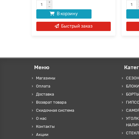
В корзину
аз
Быстрый заказ
Меню
Кате
Магазины
СЕЗО
Оплата
БЛОКИ
Доставка
БОРТЫ
Возврат товара
ГИПС
Скидочная система
САМОР
О нас
УГОЛК
НАЛИ
Контакты
СТЕКЛ
Акции