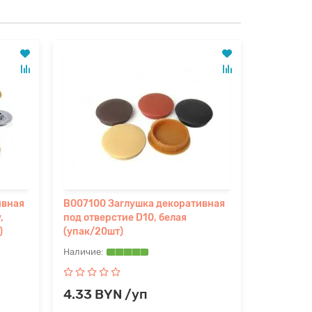
ивная
B007100 Заглушка декоративная
B007109 
,
под отверстие D10, белая
под отвер
)
(упак/20шт)
коричнев
4.33 BYN /уп
4.33 B