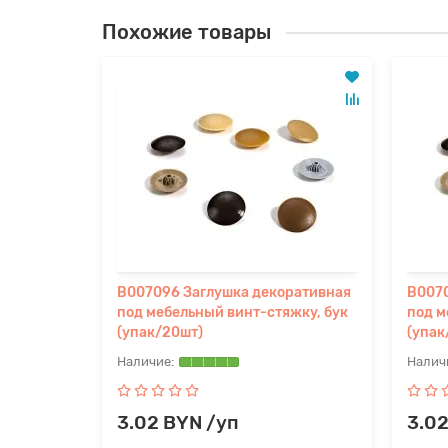
Похожие товары
ративная
B007096 Заглушка декоративная
B0070
ая
под мебельный винт-стяжку, бук
под м
(упак/20шт)
(упак
3.02 BYN /уп
3.02