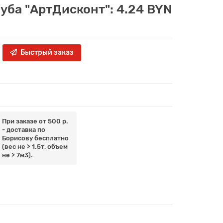
луба "АртДисконт": 4.24 BYN
Быстрый заказ
При заказе от 500 р.
- доставка по
Борисову бесплатно
(вес не > 1.5т, объем
не > 7м3).