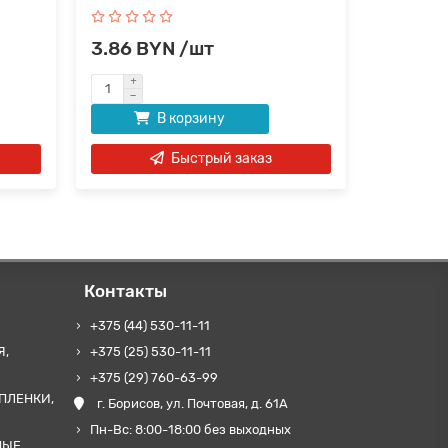
3.86 BYN /шт
4.33 B
В корзину
Быстрый заказ
Контакты
+375 (44) 530-11-11
Я,
+375 (25) 530-11-11
+375 (29) 760-63-99
ПЛЕНКИ,
г. Борисов, ул. Почтовая, д. 61А
Пн-Вс: 8:00-18:00 без выходных
НЫЕ