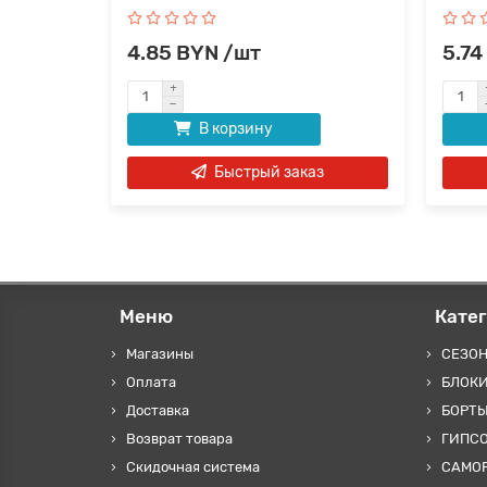
4.85 BYN /шт
5.74
В корзину
аз
Быстрый заказ
Меню
Кате
Магазины
СЕЗО
Оплата
БЛОКИ
Доставка
БОРТЫ
Возврат товара
ГИПС
Скидочная система
САМОР