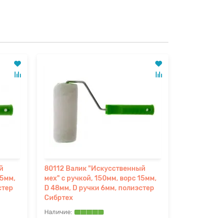
й
80112 Валик "Искусственный
80113 Ва
15мм,
мех" с ручкой, 150мм, ворс 15мм,
мех" с ру
стер
D 48мм, D ручки 6мм, полиэстер
D 48мм, 
Сибртех
Сибртех