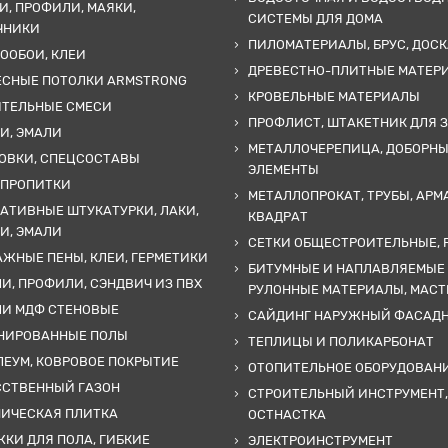
И, ПРОФИЛИ, МАЯКИ,
СИСТЕМЫ ДЛЯ ДОМА
ЧНИКИ
ПИЛОМАТЕРИАЛЫ, БРУС, ДОСК
ООБОИ, КЛЕИ
ДРЕВЕСТНО-ПЛИТНЫЕ МАТЕР
ЕСНЫЕ ПОТОЛКИ ARMSTRONG
КРОВЕЛЬНЫЕ МАТЕРИАЛЫ
ИТЕЛЬНЫЕ СМЕСИ
ПРОФЛИСТ, ШТАКЕТНИК ДЛЯ 
И, ЭМАЛИ
МЕТАЛЛОЧЕРЕПИЦА, ДОБОРН
ОВКИ, СПЕЦСОСТАВЫ
ЭЛЕМЕНТЫ
 ПРОПИТКИ
МЕТАЛЛОПРОКАТ, ТРУБЫ, АРМ
АТИВНЫЕ ШТУКАТУРКИ, ЛАКИ,
КВАДРАТ
И, ЭМАЛИ
СЕТКИ ОБЩЕСТРОИТЕЛЬНЫЕ, 
ЖНЫЕ ПЕНЫ, КЛЕИ, ГЕРМЕТИКИ
БИТУМНЫЕ И НАПЛАВЛЯЕМЫЕ
И, ПРОФИЛИ, СЭНДВИЧ ИЗ ПВХ
РУЛОННЫЕ МАТЕРИАЛЫ, МАС
ЛИ МДФ СТЕНОВЫЕ
САЙДИНГ НАРУЖНЫЙ ФАСАД
НИРОВАННЫЕ ПОЛЫ
ТЕПЛИЦЫ И ПОЛИКАРБОНАТ
ЕУМ, КОВРОВОЕ ПОКРЫТИЕ
ОТОПИТЕЛЬНОЕ ОБОРУДОВАН
ССТВЕННЫЙ ГАЗОН
СТРОИТЕЛЬНЫЙ ИНСТРУМЕНТ,
МИЧЕСКАЯ ПЛИТКА
ОСТНАСТКА
КИ ДЛЯ ПОЛА, ГИБКИЕ
ЭЛЕКТРОИНСТРУМЕНТ