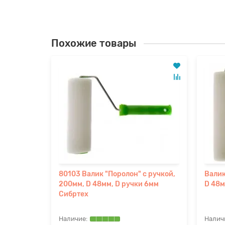
Похожие товары
ручкой,
80103 Валик "Поролон" с ручкой,
Валик
, D ручки
200мм, D 48мм, D ручки 6мм
D 48м
Сибртех