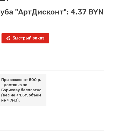
луба "АртДисконт": 4.37 BYN
Быстрый заказ
При заказе от 500 р.
- доставка по
Борисову бесплатно
(вес не > 1.5т, объем
не > 7м3).