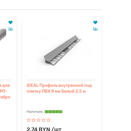
я для
IDEAL Профиль внутренний под
IDEAL Пр
 РП-
плитку ПВХ 8 мм Белый 2,5 м
плитку П
ребро
2.74 BYN /шт
2.74 B