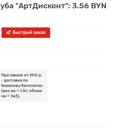
луба "АртДисконт": 3.56 BYN
Быстрый заказ
При заказе от 500 р.
- доставка по
Борисову бесплатно
(вес не > 1.5т, объем
не > 7м3).