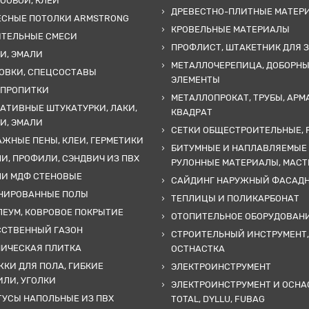
ООБОИ, КЛЕИ
ДРЕВЕСТНО-ПЛИТНЫЕ МАТЕР
ЕСНЫЕ ПОТОЛКИ ARMSTRONG
КРОВЕЛЬНЫЕ МАТЕРИАЛЫ
ИТЕЛЬНЫЕ СМЕСИ
ПРОФЛИСТ, ШТАКЕТНИК ДЛЯ 
И, ЭМАЛИ
МЕТАЛЛОЧЕРЕПИЦА, ДОБОРН
ОВКИ, СПЕЦСОСТАВЫ
ЭЛЕМЕНТЫ
 ПРОПИТКИ
МЕТАЛЛОПРОКАТ, ТРУБЫ, АРМ
АТИВНЫЕ ШТУКАТУРКИ, ЛАКИ,
КВАДРАТ
И, ЭМАЛИ
СЕТКИ ОБЩЕСТРОИТЕЛЬНЫЕ, 
ЖНЫЕ ПЕНЫ, КЛЕИ, ГЕРМЕТИКИ
БИТУМНЫЕ И НАПЛАВЛЯЕМЫЕ
И, ПРОФИЛИ, СЭНДВИЧ ИЗ ПВХ
РУЛОННЫЕ МАТЕРИАЛЫ, МАС
ЛИ МДФ СТЕНОВЫЕ
САЙДИНГ НАРУЖНЫЙ ФАСАД
НИРОВАННЫЕ ПОЛЫ
ТЕПЛИЦЫ И ПОЛИКАРБОНАТ
ЕУМ, КОВРОВОЕ ПОКРЫТИЕ
ОТОПИТЕЛЬНОЕ ОБОРУДОВАН
ССТВЕННЫЙ ГАЗОН
СТРОИТЕЛЬНЫЙ ИНСТРУМЕНТ,
МИЧЕСКАЯ ПЛИТКА
ОСТНАСТКА
КИ ДЛЯ ПОЛА, ГИБКИЕ
ЭЛЕКТРОИНСТРУМЕНТ
ЛИ, УГОЛКИ
ЭЛЕКТРОИНСТРУМЕНТ И ОСНА
УСЫ НАПОЛЬНЫЕ ИЗ ПВХ
TOTAL, DYLLU, FUBAG