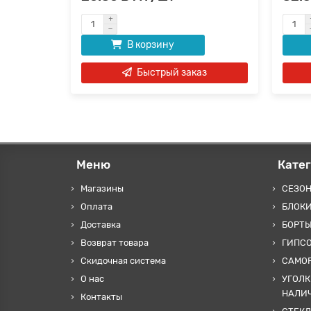
В корзину
аз
Быстрый заказ
Меню
Кате
Магазины
СЕЗО
Оплата
БЛОКИ
Доставка
БОРТЫ
Возврат товара
ГИПС
Скидочная система
САМОР
О нас
УГОЛК
НАЛИ
Контакты