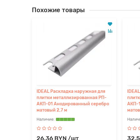
Похожие товары
ний под
IDEAL Раскладка наружная для
IDEAL
ик
плитки металлизированная РП-
плитк
АКП-01 Анодированный серебро
АКП-
матовый 2,7 м
матов
26.36 BYN /шт
32.