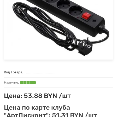
Код Товара:
Цена: 53.88 BYN /шт
Цена по карте клуба
"АртДисконт": 51.31 BYN /шт