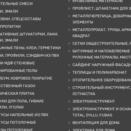
КРОВЕЛЬНЫЕ МАТЕРИАЛЫ
ИТЕЛЬНЫЕ СМЕСИ
ПРОФЛИСТ, ШТАКЕТНИК ДЛЯ 
И, ЭМАЛИ
МЕТАЛЛОЧЕРЕПИЦА, ДОБОРН
ОВКИ, СПЕЦСОСТАВЫ
ЭЛЕМЕНТЫ
 ПРОПИТКИ
МЕТАЛЛОПРОКАТ, ТРУБЫ, АРМ
АТИВНЫЕ ШТУКАТУРКИ, ЛАКИ,
КВАДРАТ
И, ЭМАЛИ
СЕТКИ ОБЩЕСТРОИТЕЛЬНЫЕ, 
ЖНЫЕ ПЕНЫ, КЛЕИ, ГЕРМЕТИКИ
БИТУМНЫЕ И НАПЛАВЛЯЕМЫЕ
И, ПРОФИЛИ, СЭНДВИЧ ИЗ ПВХ
РУЛОННЫЕ МАТЕРИАЛЫ, МАС
ЛИ МДФ СТЕНОВЫЕ
САЙДИНГ НАРУЖНЫЙ ФАСАД
НИРОВАННЫЕ ПОЛЫ
ТЕПЛИЦЫ И ПОЛИКАРБОНАТ
ЕУМ, КОВРОВОЕ ПОКРЫТИЕ
ОТОПИТЕЛЬНОЕ ОБОРУДОВАН
ССТВЕННЫЙ ГАЗОН
СТРОИТЕЛЬНЫЙ ИНСТРУМЕНТ,
МИЧЕСКАЯ ПЛИТКА
ОСТНАСТКА
КИ ДЛЯ ПОЛА, ГИБКИЕ
ЭЛЕКТРОИНСТРУМЕНТ
ЛИ, УГОЛКИ
ЭЛЕКТРОИНСТРУМЕНТ И ОСНА
УСЫ НАПОЛЬНЫЕ ИЗ ПВХ
TOTAL, DYLLU, FUBAG
ТУСЫ ПОТОЛОЧНЫЕ
ВЕНТИЛЯЦИЯ ДЛЯ ДОМА
ИЗЫ ПОТОЛОЧНЫЕ
ЭЛЕКТРИКА ДЛЯ ДОМА