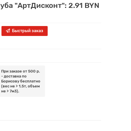
луба "АртДисконт": 2.91 BYN
Быстрый заказ
При заказе от 500 р.
- доставка по
Борисову бесплатно
(вес не > 1.5т, объем
не > 7м3).