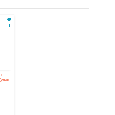
ия
(упак