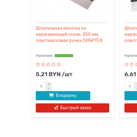
Шпательная лопатка из
Шпате
 мм, 2-
нержавеющей стали, 350 мм,
нержа
БРТЕХ
пластмассовая ручка СИБРТЕХ
пласт
5.21 BYN /шт
6.61
В корзину
аз
Быстрый заказ