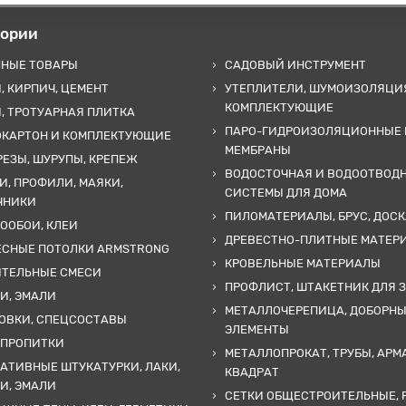
гории
ННЫЕ ТОВАРЫ
САДОВЫЙ ИНСТРУМЕНТ
, КИРПИЧ, ЦЕМЕНТ
УТЕПЛИТЕЛИ, ШУМОИЗОЛЯЦИ
КОМПЛЕКТУЮЩИЕ
, ТРОТУАРНАЯ ПЛИТКА
ПАРО-ГИДРОИЗОЛЯЦИОННЫЕ 
ОКАРТОН И КОМПЛЕКТУЮЩИЕ
МЕМБРАНЫ
ЕЗЫ, ШУРУПЫ, КРЕПЕЖ
ВОДОСТОЧНАЯ И ВОДООТВОД
И, ПРОФИЛИ, МАЯКИ,
СИСТЕМЫ ДЛЯ ДОМА
ЧНИКИ
ПИЛОМАТЕРИАЛЫ, БРУС, ДОСК
ООБОИ, КЛЕИ
ДРЕВЕСТНО-ПЛИТНЫЕ МАТЕР
ЕСНЫЕ ПОТОЛКИ ARMSTRONG
КРОВЕЛЬНЫЕ МАТЕРИАЛЫ
ИТЕЛЬНЫЕ СМЕСИ
ПРОФЛИСТ, ШТАКЕТНИК ДЛЯ 
И, ЭМАЛИ
МЕТАЛЛОЧЕРЕПИЦА, ДОБОРН
ОВКИ, СПЕЦСОСТАВЫ
ЭЛЕМЕНТЫ
 ПРОПИТКИ
МЕТАЛЛОПРОКАТ, ТРУБЫ, АРМ
АТИВНЫЕ ШТУКАТУРКИ, ЛАКИ,
КВАДРАТ
И, ЭМАЛИ
СЕТКИ ОБЩЕСТРОИТЕЛЬНЫЕ, 