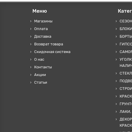
Меню
Кате
Магазины
СЕЗО
Оплата
БЛОКИ
Доставка
БОРТЫ
Возврат товара
ГИПС
Скидочная система
САМОР
О нас
УГОЛК
НАЛИ
Контакты
СТЕКЛ
Акции
ПОДВ
Статьи
СТРО
КРАСК
ГРУНТ
ЛАКИ,
ДЕКОР
КРАСК