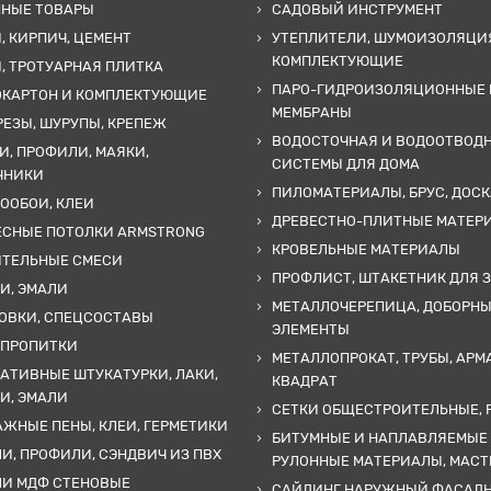
ННЫЕ ТОВАРЫ
САДОВЫЙ ИНСТРУМЕНТ
, КИРПИЧ, ЦЕМЕНТ
УТЕПЛИТЕЛИ, ШУМОИЗОЛЯЦИ
КОМПЛЕКТУЮЩИЕ
, ТРОТУАРНАЯ ПЛИТКА
ПАРО-ГИДРОИЗОЛЯЦИОННЫЕ 
ОКАРТОН И КОМПЛЕКТУЮЩИЕ
МЕМБРАНЫ
ЕЗЫ, ШУРУПЫ, КРЕПЕЖ
ВОДОСТОЧНАЯ И ВОДООТВОД
И, ПРОФИЛИ, МАЯКИ,
СИСТЕМЫ ДЛЯ ДОМА
ЧНИКИ
ПИЛОМАТЕРИАЛЫ, БРУС, ДОСК
ООБОИ, КЛЕИ
ДРЕВЕСТНО-ПЛИТНЫЕ МАТЕР
ЕСНЫЕ ПОТОЛКИ ARMSTRONG
КРОВЕЛЬНЫЕ МАТЕРИАЛЫ
ИТЕЛЬНЫЕ СМЕСИ
ПРОФЛИСТ, ШТАКЕТНИК ДЛЯ 
И, ЭМАЛИ
МЕТАЛЛОЧЕРЕПИЦА, ДОБОРН
ОВКИ, СПЕЦСОСТАВЫ
ЭЛЕМЕНТЫ
 ПРОПИТКИ
МЕТАЛЛОПРОКАТ, ТРУБЫ, АРМ
АТИВНЫЕ ШТУКАТУРКИ, ЛАКИ,
КВАДРАТ
И, ЭМАЛИ
СЕТКИ ОБЩЕСТРОИТЕЛЬНЫЕ, 
ЖНЫЕ ПЕНЫ, КЛЕИ, ГЕРМЕТИКИ
БИТУМНЫЕ И НАПЛАВЛЯЕМЫЕ
И, ПРОФИЛИ, СЭНДВИЧ ИЗ ПВХ
РУЛОННЫЕ МАТЕРИАЛЫ, МАС
ЛИ МДФ СТЕНОВЫЕ
САЙДИНГ НАРУЖНЫЙ ФАСАД