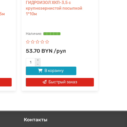
ГИДРОИЗОЛ ХКП-3,5 с
ГИДРОИЗ
крупнозернистой посыпкой
полимерн
15м
1*10м
53.70 BYN /рул
41.41 
В корзину
Быстрый заказ
Контакты