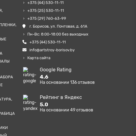
+375 (44) 530-11-11
Я,
+375 (25) 530-11-11
+375 (29) 760-63-99
ПЛЕНКИ,
г. Борисов, ул. Почтовая, д. 61А
Пн-Вс: 8:00-18:00 без выходных
НЫЕ
+375 (44) 530-11-11
info@artstroy-borisov.by
А
Карта сайта
ИАЛЫ
Google Rating
4.6
ЗАБОРА
На основании
136
отзывов
ЫЕ
Рейтинг в Яндекс
АТУРА,
5.0
На основании
49
отзывов
РАБИЦА
ТИКИ
НЫЙ