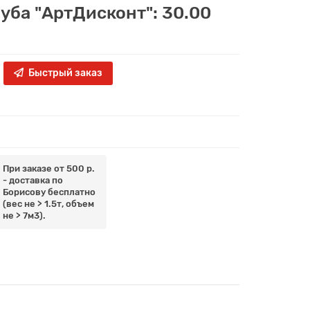
луба "АртДисконт": 30.00
Быстрый заказ
При заказе от 500 р.
- доставка по
Борисову бесплатно
(вес не > 1.5т, объем
не > 7м3).