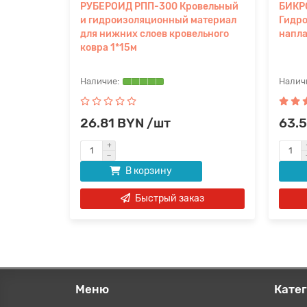
битумно-
РУБЕРОИД РПП-300 Кровельный
БИКР
и гидроизоляционный материал
Гидр
для нижних слоев кровельного
напла
ковра 1*15м
26.81 BYN /шт
63.
В корзину
аз
Быстрый заказ
Меню
Кате