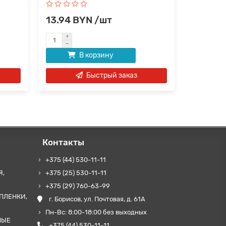
13.94 BYN /шт
5.80 B
В корзину
Быстрый заказ
Контакты
+375 (44) 530-11-11
Я,
+375 (25) 530-11-11
+375 (29) 760-63-99
ПЛЕНКИ,
г. Борисов, ул. Почтовая, д. 61А
Пн-Вс: 8:00-18:00 без выходных
НЫЕ
+375 (44) 530-11-11