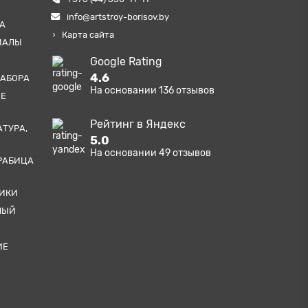
info@artstroy-borisov.by
А
Карта сайта
ИАЛЫ
Google Rating
4.6
ЗАБОРА
На основании
136
отзывов
ЫЕ
Рейтинг в Яндекс
АТУРА,
5.0
На основании
49
отзывов
РАБИЦА
ТИКИ
НЫЙ
ИЕ