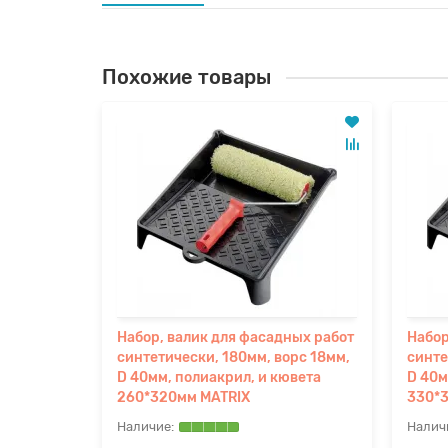
Похожие товары
 работ с
Набор, валик для фасадных работ
Набор
синтетически, 180мм, ворс 18мм,
синте
D 40мм, полиакрил, и кювета
D 40м
260*320мм MATRIX
330*