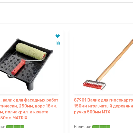
, валик для фасадных работ
87901 Валик для гипсокарт
тически, 250мм, ворс 18мм,
150мм игольчатый деревян
м, полиакрил, и кювета
ручка 500мм MTX
350мм MATRIX