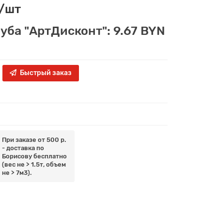
 /шт
луба "АртДисконт": 9.67 BYN
Быстрый заказ
При заказе от 500 р.
- доставка по
Борисову бесплатно
(вес не > 1.5т, объем
не > 7м3).