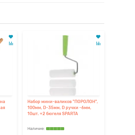
она
Набор мини-валиков "ПОРОЛОН",
Валик пр
ная
100мм, D-35мм, D ручки -6мм,
ручкой, 4
10шт. +2 бюгеля SPARTA