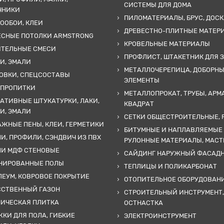
СИСТЕМЫ ДЛЯ ДОМА
ЧНИКИ
ПИЛОМАТЕРИАЛЫ, БРУС, ДОСК
ООБОИ, КЛЕИ
ДРЕВЕСТНО-ПЛИТНЫЕ МАТЕР
ЕСНЫЕ ПОТОЛКИ ARMSTRONG
КРОВЕЛЬНЫЕ МАТЕРИАЛЫ
ИТЕЛЬНЫЕ СМЕСИ
ПРОФЛИСТ, ШТАКЕТНИК ДЛЯ 
И, ЭМАЛИ
МЕТАЛЛОЧЕРЕПИЦА, ДОБОРН
ОВКИ, СПЕЦСОСТАВЫ
ЭЛЕМЕНТЫ
 ПРОПИТКИ
МЕТАЛЛОПРОКАТ, ТРУБЫ, АРМ
АТИВНЫЕ ШТУКАТУРКИ, ЛАКИ,
КВАДРАТ
И, ЭМАЛИ
СЕТКИ ОБЩЕСТРОИТЕЛЬНЫЕ, 
ЖНЫЕ ПЕНЫ, КЛЕИ, ГЕРМЕТИКИ
БИТУМНЫЕ И НАПЛАВЛЯЕМЫЕ
И, ПРОФИЛИ, СЭНДВИЧ ИЗ ПВХ
РУЛОННЫЕ МАТЕРИАЛЫ, МАС
ЛИ МДФ СТЕНОВЫЕ
САЙДИНГ НАРУЖНЫЙ ФАСАД
НИРОВАННЫЕ ПОЛЫ
ТЕПЛИЦЫ И ПОЛИКАРБОНАТ
ЕУМ, КОВРОВОЕ ПОКРЫТИЕ
ОТОПИТЕЛЬНОЕ ОБОРУДОВАН
ССТВЕННЫЙ ГАЗОН
СТРОИТЕЛЬНЫЙ ИНСТРУМЕНТ,
МИЧЕСКАЯ ПЛИТКА
ОСТНАСТКА
КИ ДЛЯ ПОЛА, ГИБКИЕ
ЭЛЕКТРОИНСТРУМЕНТ