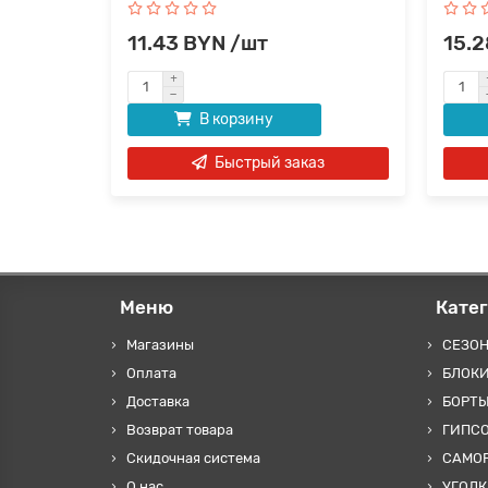
11.43 BYN /шт
15.2
В корзину
аз
Быстрый заказ
Меню
Кате
Магазины
СЕЗО
Оплата
БЛОКИ
Доставка
БОРТЫ
Возврат товара
ГИПС
Скидочная система
САМОР
О нас
УГОЛК